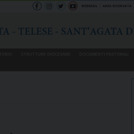
WEBMAIL
AREA RISERVATA
f
ig
tw
yt
b
TORIO
STRUTTURE DIOCESANE
DOCUMENTI PASTORALI