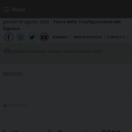
Skip
Menu
to
content
giovedì 06 agosto 2026
Festa della Trasfigurazione del
Signore
WEBMAIL
AREA RISERVATA
CONTATTI
fb
ig
tw
yt
ARCHIVI
INTERVENTO