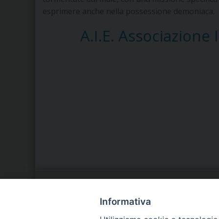
esprimere anche nella possessione demoniaca.
A.I.E. Associazione 
LA NOSTRA DIOCESI
C
Informativa