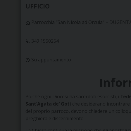
UFFICIO
Parrocchia “San Nicola ad Orcula” –
DUGENTA
349 1550254
Su appuntamento
Info
Poiché ogni Diocesi ha sacerdoti esorcisti,
i
fede
Sant’Agata de’ Goti
che desiderano incontrare u
del proprio parroco, devono chiedere un colloqu
preghiera e discernimento.
La Chiesa continua la missione che gli apostoli 