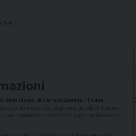
 (BN)
rmazioni
li della Diocesi di Cerreto Sannita – Telese –
n sacerdote esorcista, dopo aver ascoltato il parere
io con il sacerdote esorcista che segue un percorso di
hanno ricevuto da Gesù: proclama il Vangelo a ogni