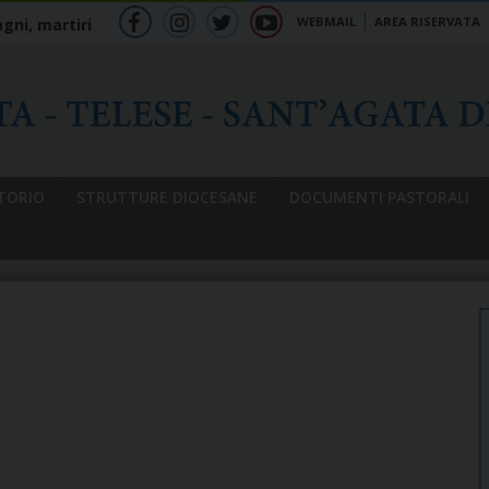
WEBMAIL
AREA RISERVATA
gni, martiri
f
ig
tw
yt
b
TORIO
STRUTTURE DIOCESANE
DOCUMENTI PASTORALI
o