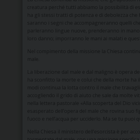
creatura perché tutti abbiamo la possibilità di es
ha gli stessi tratti di potenza e di debolezza ch
saranno i segni che accompagneranno quelli ch
parleranno lingue nuove, prenderanno in mano i
loro danno; imporranno le mani ai malati e ques
Nel compimento della missione la Chiesa continu
male.
La liberazione dal male e dal maligno è opera de
ha sconfitto la morte e colui che della morte ha il
modi continua la lotta contro il male che travagl
accogliendo il grido di aiuto che sale da molte 
nella lettera pastorale «Alla scoperta del Dio vi
esasperato dell’opera del male che rovina suo fi
fuoco e nell’acqua per ucciderlo. Ma se tu puoi qu
Nella Chiesa il ministero dell’esorcista è per acc
tormentate dal male, con una missione specifica