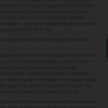
sere salvati. La missione degli apostoli e della Chiesa
e hanno caratterizzato la missione di Gesù: «Questi
e credono: nel mio nome scacceranno i demoni,
 serpenti e, se berranno qualche veleno non recherà
ti guariranno» (Mc 16,15-18).
a a pregare come Gesù ha insegnato: liberaci dal
lla potenza di Dio che in Cristo Gesù, morto e risorto
 potere, cioè il diavolo e satana. La Chiesa in molti
ia la storia di ogni persona e di ogni tempo,
vite tormentate. L’episodio del Vangelo commentato
cino» contiene proprio l’invocazione di un povero papà
glio: «Spesso [lo spirito immondo] lo ha buttato nel
alcosa abbi pietà di noi e aiutaci» (Mc 9,22).
ogliere con fede l’invocazione di aiuto che viene da vite
 per quelle manifestazioni del maligno che si possono