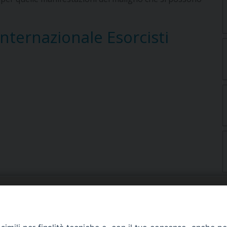
Internazionale Esorcisti
URIA: UFFICI E SERVIZI
PHOTOGALLERY