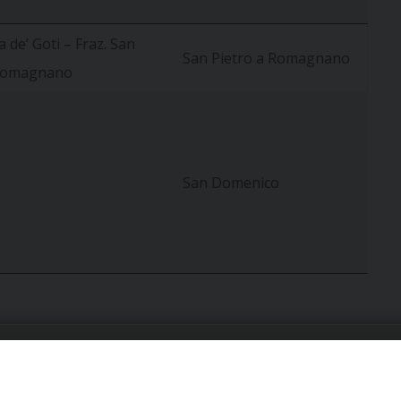
 de’ Goti – Fraz. San
San Pietro a Romagnano
 Romagnano
San Domenico
URIA: UFFICI E SERVIZI
PHOTOGALLERY