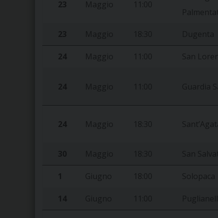
23
Maggio
11:00
Palmenta
23
Maggio
18:30
Dugenta
24
Maggio
11:00
San Lore
24
Maggio
11:00
Guardia 
24
Maggio
18:30
Sant’Agat
30
Maggio
18:30
San Salva
1
Giugno
18:00
Solopaca
14
Giugno
11:00
Puglianel