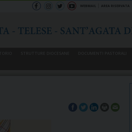
WEBMAIL
AREA RISERVATA
f
ig
tw
yt
b
TORIO
STRUTTURE DIOCESANE
DOCUMENTI PASTORALI