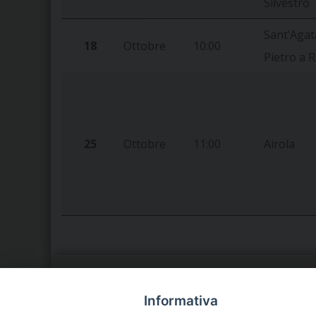
Silvestro
Sant’Agata
18
Ottobre
10:00
Pietro a
25
Ottobre
11:00
Airola
LA NOSTRA DIOCESI
C
Informativa