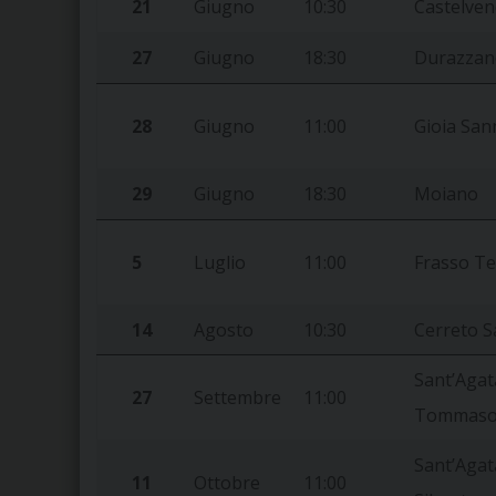
21
Giugno
10:30
Castelven
27
Giugno
18:30
Durazzan
28
Giugno
11:00
Gioia Sann
29
Giugno
18:30
Moiano
5
Luglio
11:00
Frasso Te
14
Agosto
10:30
Cerreto S
Sant’Agata
27
Settembre
11:00
Tommas
Sant’Agata
11
Ottobre
11:00