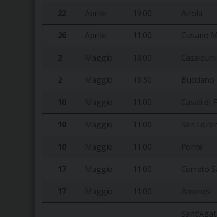
22
Aprile
19:00
Airola
26
Aprile
11:00
Cusano M
2
Maggio
18:00
Casalduni
2
Maggio
18:30
Bucciano
10
Maggio
11:00
Casali di 
10
Maggio
11:00
San Loren
10
Maggio
11:00
Ponte
17
Maggio
11:00
Cerreto S
17
Maggio
11:00
Amorosi
Sant’Agata