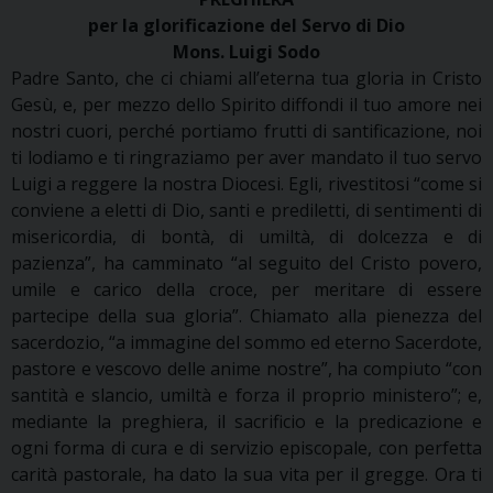
per la glorificazione del Servo di Dio
Mons. Luigi Sodo
Padre Santo, che ci chiami all’eterna tua gloria in Cristo
Gesù, e, per mezzo dello Spirito diffondi il tuo amore nei
nostri cuori, perché portiamo frutti di santificazione, noi
ti lodiamo e ti ringraziamo per aver mandato il tuo servo
Luigi a reggere la nostra Diocesi. Egli, rivestitosi “come si
conviene a eletti di Dio, santi e prediletti, di sentimenti di
misericordia, di bontà, di umiltà, di dolcezza e di
pazienza”, ha camminato “al seguito del Cristo povero,
umile e carico della croce, per meritare di essere
partecipe della sua gloria”. Chiamato alla pienezza del
sacerdozio, “a immagine del sommo ed eterno Sacerdote,
pastore e vescovo delle anime nostre”, ha compiuto “con
santità e slancio, umiltà e forza il proprio ministero”; e,
mediante la preghiera, il sacrificio e la predicazione e
ogni forma di cura e di servizio episcopale, con perfetta
carità pastorale, ha dato la sua vita per il gregge. Ora ti