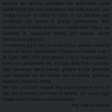
durezza del carcere: considerò tale sofferenza, come
quelle fisiche che non mancarono mai nella sua vita, una
configurazione al Cristo in croce, la cui passione egli
contemplò con accenti di grande commozione. Non
confuse mai la causa politica con quella della Chiesa, cui
rivendicò la necessaria libertà per portare avanti
l’annuncio di salvezza.
Considerato già in vita un uomo di Dio, quando, carico di
anni e di fatiche apostoliche, il Signore lo chiamò a sé, il
30 luglio 1895, tutti riconobbero in lui il “buon pastore”,
il vescovo caritatevole che, animato dalla fede e sorretto
dalla speranza, aveva saputo guidare le sue pecorelle
sulle impervie vie del mondo con prudenza, giustizia,
sapienza, fortezza, umiltà.
Nei suoi confronti nacque allora spontanea e non si è
mai più arrestata una fama di santità, che ancor oggi
chiede che la Chiesa lo proclami beato!
Prof. Ulderico Parente