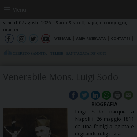
Skip
Menu
to
content
venerdì 07 agosto 2026
Santi Sisto II, papa, e compagni,
martiri
WEBMAIL
AREA RISERVATA
CONTATTI
fb
ig
tw
yt
Venerabile Mons. Luigi Sodo
BIOGR
AFIA
Luigi Sodo nacque a
Napoli il 26 maggio 1811
da una famiglia agiata e
di grande religiosità.