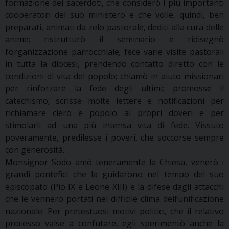
formazione dei sacerdoti, che considerò i più importanti
cooperatori del suo ministero e che volle, quindi, ben
preparati, animati da zelo pastorale, dediti alla cura delle
anime; ristrutturò il seminario e ridisegnò
l’organizzazione parrocchiale; fece varie visite pastorali
in tutta la diocesi, prendendo contatto diretto con le
condizioni di vita del popolo; chiamò in aiuto missionari
per rinforzare la fede degli ultimi; promosse il
catechismo; scrisse molte lettere e notificazioni per
richiamare clero e popolo ai propri doveri e per
stimolarli ad una più intensa vita di fede. Vissuto
poveramente, predilesse i poveri, che soccorse sempre
con generosità.
Monsignor Sodo amò teneramente la Chiesa, venerò i
grandi pontefici che la guidarono nel tempo del suo
episcopato (Pio IX e Leone XIII) e la difese dagli attacchi
che le vennero portati nel difficile clima dell’unificazione
nazionale. Per pretestuosi motivi politici, che il relativo
processo valse a confutare, egli sperimentò anche la