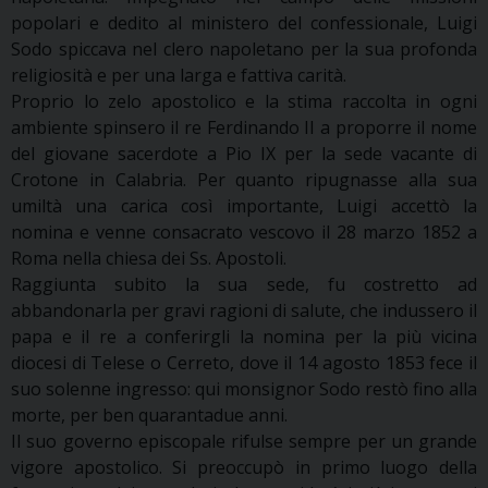
popolari e dedito al ministero del confessionale, Luigi
Sodo spiccava nel clero napoletano per la sua profonda
religiosità e per una larga e fattiva carità.
Proprio lo zelo apostolico e la stima raccolta in ogni
ambiente spinsero il re Ferdinando II a proporre il nome
del giovane sacerdote a Pio IX per la sede vacante di
Crotone in Calabria. Per quanto ripugnasse alla sua
umiltà una carica così importante, Luigi accettò la
nomina e venne consacrato vescovo il 28 marzo 1852 a
Roma nella chiesa dei Ss. Apostoli.
Raggiunta subito la sua sede, fu costretto ad
abbandonarla per gravi ragioni di salute, che indussero il
papa e il re a conferirgli la nomina per la più vicina
diocesi di Telese o Cerreto, dove il 14 agosto 1853 fece il
suo solenne ingresso: qui monsignor Sodo restò fino alla
morte, per ben quarantadue anni.
Il suo governo episcopale rifulse sempre per un grande
vigore apostolico. Si preoccupò in primo luogo della