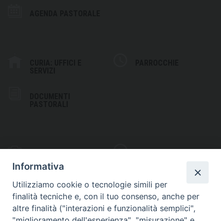
AGENDA PASTORALE
CURIA: UFFICI E
PARROCCHIE
SERVIZI
DOCUMENTI
PASTORALI
PHOTOGALLERY
VIDEOGALLERY
Informativa
Utilizziamo cookie o tecnologie simili per
finalità tecniche e, con il tuo consenso, anche per
altre finalità ("interazioni e funzionalità semplici",
S
EDE VESCOVILE
"miglioramento dell'esperienza", "misurazione" e