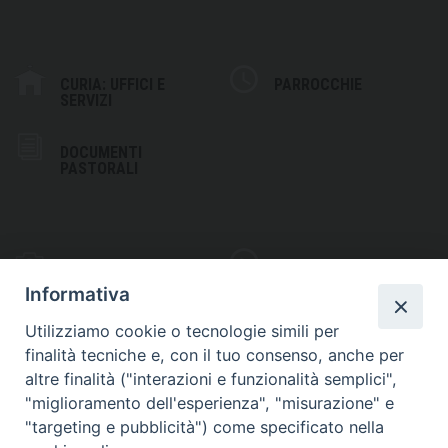
CURIA: UFFICI E
PARROCCHIE
SERVIZI
DOCUMENTI
PASTORALI
PHOTOGALLERY
VIDEOGALLERY
Informativa
Utilizziamo cookie o tecnologie simili per
finalità tecniche e, con il tuo consenso, anche per
altre finalità ("interazioni e funzionalità semplici",
S
EDE VESCOVILE
"miglioramento dell'esperienza", "misurazione" e
Piazza Wojtyla, 1
"targeting e pubblicità") come specificato nella
82032 Cerreto Sannita (BN)