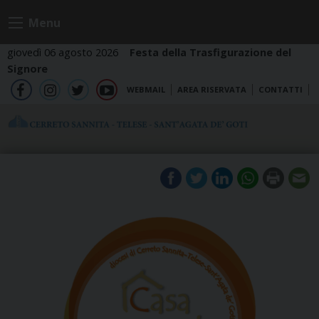
Skip
Menu
to
content
giovedì 06 agosto 2026
Festa della Trasfigurazione del
Signore
WEBMAIL
AREA RISERVATA
CONTATTI
fb
ig
tw
yt