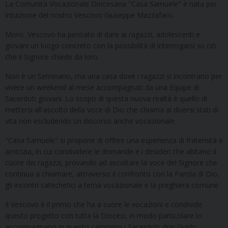
La Comunità Vocazionale Diocesana "Casa Samuele" è nata per
intuizione del nostro Vescovo Giuseppe Mazzafaro.
Mons. Vescovo ha pensato di dare ai ragazzi, adolescenti e
giovani un luogo concreto con la possibilità di interrogarsi su ciò
che il Signore chiede da loro.
Non è un Seminario, ma una casa dove i ragazzi si incontrano per
vivere un weekend al mese accompagnati da una Equipe di
Sacerdoti giovani. Lo scopo di questa nuova realtà è quello di
mettersi all'ascolto della voce di Dio che chiama ai diversi stati di
vita non escludendo un discorso anche vocazionale.
"Casa Samuele" si propone di offrire una esperienza di fraternità e
amicizia, in cui condividere le domande e i desideri che abitano il
cuore dei ragazzi, provando ad ascoltare la voce del Signore che
continua a chiamare, attraverso il confronto con la Parola di Dio,
gli incontri catechetici a tema vocazionale e la preghiera comune
Il Vescovo è il primo che ha a cuore le vocazioni e condivide
questo progetto con tutta la Diocesi, in modo particolare lo
accompagnano in questo cammino i Sacerdoti: don Guido