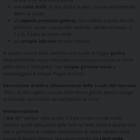
una
croce astile
, in oro, posta
in palo
, ovvero verticalmente
dietro lo scudo;
un
cappello prelatizio (galero),
con cordoni a dodici fiocchi,
pendenti, sei per ciascun lato (ordinati, dall’alto in basso, in
1.2.3), il tutto di colore verde;
un
cartiglio inferiore
recante il motto.
In questo caso è stato adottato uno scudo di foggia
gotica
,
frequentemente usato nell’araldica ecclesiastica mentre la croce
astile d’oro è “trifogliata”, con
cinque gemme rosse
a
simboleggiare le Cinque Piaghe di Cristo.
Descrizione araldica (blasonatura) dello scudo del Vescovo
“D’oro, al libro aperto caricato delle lettere greche Alpha e Omega
al naturale, sormontato da una fiamma di rosso”
Interpretazione
L’
oro
del “campo” dello scudo, è il primo tra i metalli nobili,
simbolo quindi della prima delle Virtù: la Fede; infatti è questa Virtù
che ci permette di credere intimamente al valore salvifico della
Parola di Nostro Signore, qui rappresentata dal
Libro delle