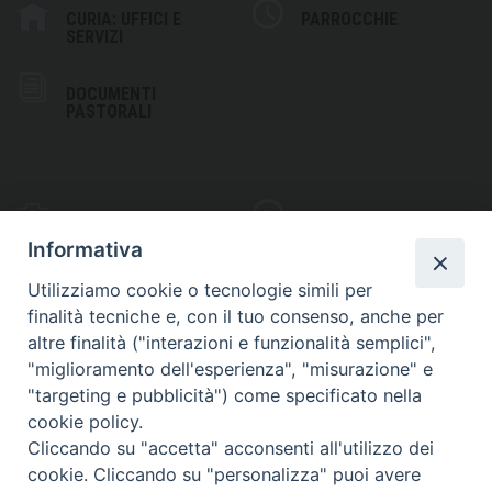
CURIA: UFFICI E
PARROCCHIE
SERVIZI
DOCUMENTI
PASTORALI
PHOTOGALLERY
VIDEOGALLERY
Informativa
Utilizziamo cookie o tecnologie simili per
finalità tecniche e, con il tuo consenso, anche per
altre finalità ("interazioni e funzionalità semplici",
S
EDE VESCOVILE
"miglioramento dell'esperienza", "misurazione" e
Piazza Wojtyla, 1
"targeting e pubblicità") come specificato nella
82032 Cerreto Sannita (BN)
cookie policy.
Cliccando su "accetta" acconsenti all'utilizzo dei
Telefax: (+39) 0824 861115
cookie. Cliccando su "personalizza" puoi avere
Email: info@diocesicerreto.it