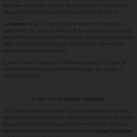
Scritture
con le lettere greche Alpha e Omega: “
Io sono l’Alfa e
l’Omega, il primo e l’ultimo, il principio e la fine
” (
Ap 22,13
).
La
fiamma
ha qui più significati: prioritariamente identifica lo
Spirito Santo che scese su Maria e gli Apostoli riuniti nel Cenacolo
per la Pentecoste (
At 2,3
); nello stemma, la fiamma è posta sopra
il libro come a dare luce e vigore alla Parola del Signore a noi
tramandata attraverso la Bibbia.
È, inoltre, simbolo della Carità, dell’amore ardente e infinito del
Padre che invia il Figlio a versare il Suo sangue per noi, per la
nostra redenzione.
IL MOTTO:
“
EVANGELII GAUDIUM
”
Per il proprio motto episcopale il Vescovo Mazzafaro ha scelto
queste parole che sono il titolo della prima esortazione apostolica
di papa Francesco, promulgata il 24 novembre 2013, ricorrenza
della solennità di Gesù Cristo Re dell’Universo:
Evangelii gaudium
,