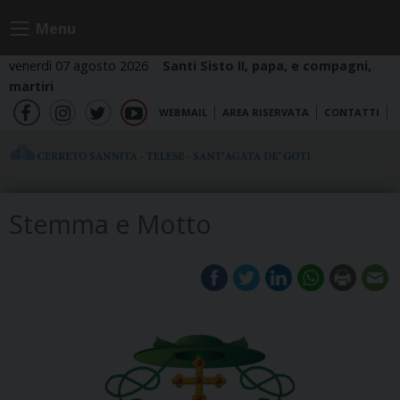
Skip
Menu
to
content
venerdì 07 agosto 2026
Santi Sisto II, papa, e compagni,
martiri
WEBMAIL
AREA RISERVATA
CONTATTI
fb
ig
tw
yt
Stemma e Motto