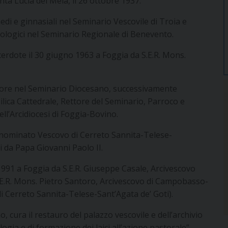
ta Lucia del Mela, il 26 ottobre 1937.
edi e ginnasiali nel Seminario Vescovile di Troia e
 teologici nel Seminario Regionale di Benevento.
erdote il 30 giugno 1963 a Foggia da S.E.R. Mons.
ore nel Seminario Diocesano, successivamente
ilica Cattedrale, Rettore del Seminario, Parroco e
ell’Arcidiocesi di Foggia-Bovino.
è nominato Vescovo di Cerreto Sannita-Telese-
i da Papa Giovanni Paolo II.
1991 a Foggia da S.E.R. Giuseppe Casale, Arcivescovo
.E.R. Mons. Pietro Santoro, Arcivescovo di Campobasso-
i Cerreto Sannita-Telese-Sant’Agata de’ Goti).
 cura il restauro del palazzo vescovile e dell’archivio
ologia e di formazione dei laici all’azione pastorale”.