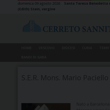
Skip
domenica 09 agosto 2026
Santa Teresa Benedetta d
to
(Edith) Stein, vergine
content
HOME
VESCOVO
DIOCESI
CURIA
TERRI
BANDI DI GARA
S.E.R. Mons. Mario Paciello
Nato a Barcellona 