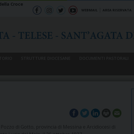
ella Croce
WEBMAIL
AREA RISERVATA
f
ig
tw
yt
b
TORIO
STRUTTURE DIOCESANE
DOCUMENTI PASTORALI
Pozzo di Gotto, provincia di Messina e Arcidiocesi di