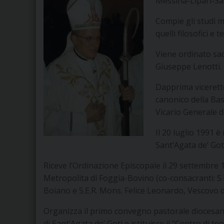
Messina-Lipari-San
Compie gli studi m
quelli filosofici e
Viene ordinato sac
Giuseppe Lenotti.
Dapprima vicerett
canonico della Bas
Vicario Generale d
Il 20 luglio 1991 
Sant’Agata de’ Got
Riceve l’Ordinazione Episcopale il 29 settembre 
Metropolita di Foggia-Bovino (co-consacranti: S
Boiano e S.E.R. Mons. Felice Leonardo, Vescovo d
Organizza il primo convegno pastorale diocesano,
di Sant’Agata de’ Goti e istituisce il “Centro di te