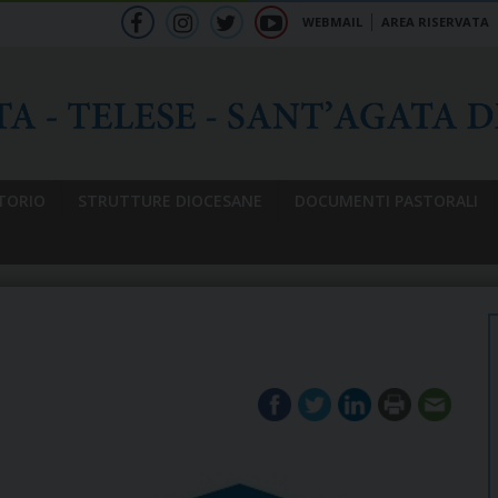
WEBMAIL
AREA RISERVATA
f
ig
tw
yt
b
TORIO
STRUTTURE DIOCESANE
DOCUMENTI PASTORALI