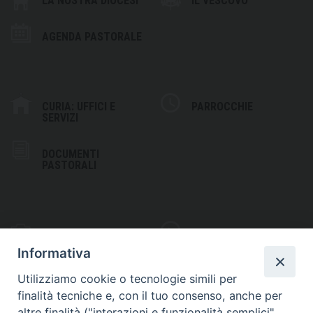
LA NOSTRA DIOCESI
IL VESCOVO
AGENDA PASTORALE
CURIA: UFFICI E
PARROCCHIE
SERVIZI
DOCUMENTI
PASTORALI
PHOTOGALLERY
VIDEOGALLERY
Informativa
Utilizziamo cookie o tecnologie simili per
finalità tecniche e, con il tuo consenso, anche per
altre finalità ("interazioni e funzionalità semplici",