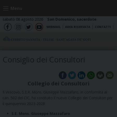
Skip
Menu
to
content
sabato 08 agosto 2026
San Domenico, sacerdote
WEBMAIL
AREA RISERVATA
CONTATTI
fb
ig
tw
yt
Consiglio dei Consultori
Collegio dei Consultori
Il Vescovo, S.E.R. Mons. Giuseppe Mazzafaro, in conformità al
can. 502 del CIC, ha costituito il nuovo Collegio dei Consultori per
il quinquennio 2023-2028
S.E. Mons. Giuseppe Mazzafaro