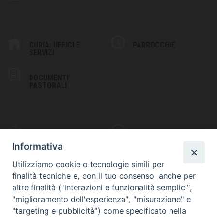
CURIA: UFFICI E
PARROCCHIE
SERVIZI
DOCUMENTI
PASTORALI
PHOTOGALLERY
VIDEOGALLERY
Informativa
Utilizziamo cookie o tecnologie simili per
finalità tecniche e, con il tuo consenso, anche per
altre finalità ("interazioni e funzionalità semplici",
S
EDE VESCOVILE
"miglioramento dell'esperienza", "misurazione" e
Piazza Wojtyla, 1
"targeting e pubblicità") come specificato nella