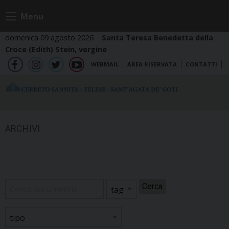
Skip
Menu
to
content
domenica 09 agosto 2026
Santa Teresa Benedetta della
Croce (Edith) Stein, vergine
WEBMAIL
AREA RISERVATA
CONTATTI
fb
ig
tw
yt
ARCHIVI
Cerca