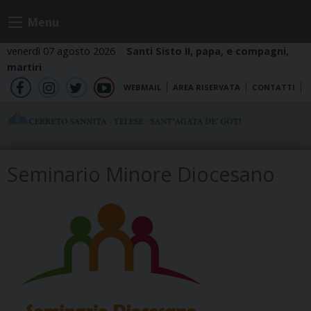
Skip
Menu
to
content
venerdì 07 agosto 2026
Santi Sisto II, papa, e compagni,
martiri
WEBMAIL
AREA RISERVATA
CONTATTI
fb
ig
tw
yt
Seminario Minore Diocesano