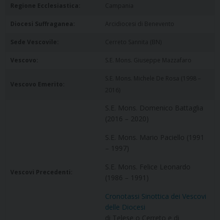
Regione Ecclesiastica:
Campania
Diocesi Suffraganea:
Arcidiocesi di Benevento
Sede Vescovile:
Cerreto Sannita (BN)
Vescovo:
S.E. Mons. Giuseppe Mazzafaro
S.E. Mons. Michele De Rosa (1998 –
Vescovo Emerito:
2016)
S.E. Mons. Domenico Battaglia
(2016 – 2020)
S.E. Mons. Mario Paciello (1991
– 1997)
S.E. Mons. Felice Leonardo
Vescovi Precedenti:
(1986 – 1991)
Cronotassi Sinottica dei Vescovi
delle Diocesi
di Telese o Cerreto e di