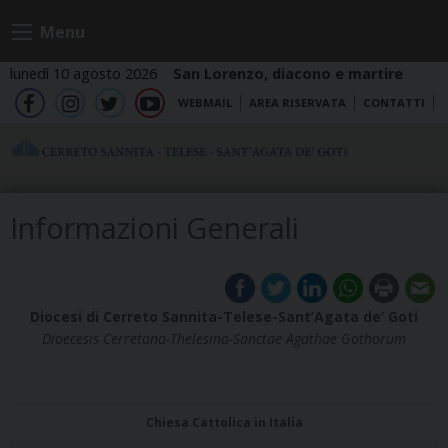
Skip
Menu
to
content
lunedì 10 agosto 2026
San Lorenzo, diacono e martire
WEBMAIL
AREA RISERVATA
CONTATTI
fb
ig
tw
yt
Informazioni Generali
Diocesi di Cerreto Sannita-Telese-Sant’Agata de’ Goti
Dioecesis Cerretana-Thelesina-Sanctae Agathae Gothorum
Chiesa Cattolica
in Italia