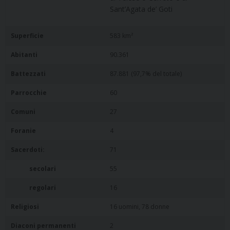
Sant’Agata de’ Goti
Superficie
583 km²
Abitanti
90.361
Battezzati
87.881 (97,7% del totale)
Parrocchie
60
Comuni
27
Foranie
4
Sacerdoti:
71
secolari
55
regolari
16
Religiosi
16 uomini, 78 donne
Diaconi permanenti
2