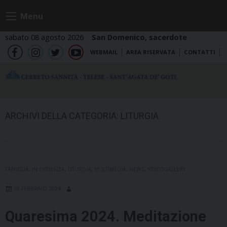
Skip
Menu
to
content
sabato 08 agosto 2026
San Domenico, sacerdote
WEBMAIL
AREA RISERVATA
CONTATTI
fb
ig
tw
yt
ARCHIVI DELLA CATEGORIA:
LITURGIA
FAMIGLIA
,
IN EVIDENZA
,
LITURGIA
,
MULTIMEDIA
,
NEWS
,
VIDEOGALLERY
19 FEBBRAIO 2024
Quaresima 2024. Meditazione