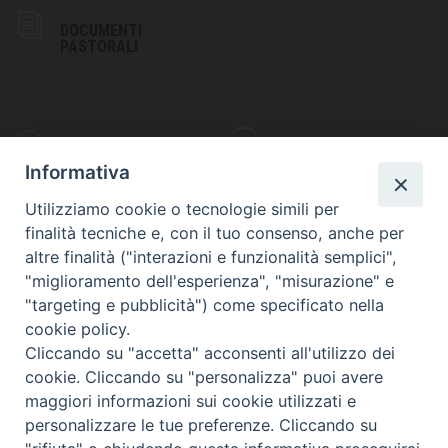
DOCUMENTI
PASTORALI
PHOTOGALLERY
VIDEOGALLERY
Informativa
Utilizziamo cookie o tecnologie simili per
finalità tecniche e, con il tuo consenso, anche per
altre finalità ("interazioni e funzionalità semplici",
S
EDE VESCOVILE
"miglioramento dell'esperienza", "misurazione" e
Piazza Wojtyla, 1
"targeting e pubblicità") come specificato nella
82032 Cerreto Sannita (BN)
cookie policy.
Cliccando su "accetta" acconsenti all'utilizzo dei
Telefax: (+39) 0824 861115
cookie. Cliccando su "personalizza" puoi avere
Email: info@diocesicerreto.it
maggiori informazioni sui cookie utilizzati e
personalizzare le tue preferenze. Cliccando su