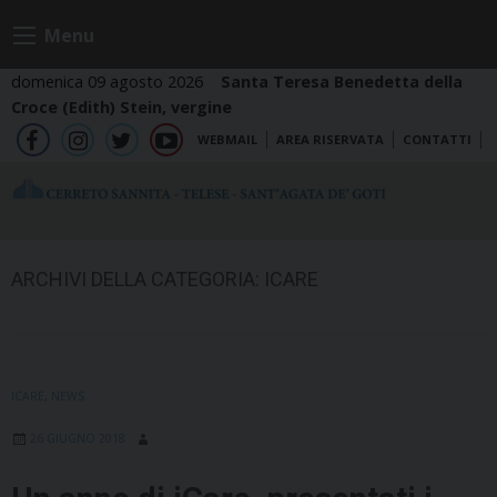
Skip
Menu
to
content
domenica 09 agosto 2026
Santa Teresa Benedetta della
Croce (Edith) Stein, vergine
WEBMAIL
AREA RISERVATA
CONTATTI
fb
ig
tw
yt
ARCHIVI DELLA CATEGORIA:
ICARE
ICARE
,
NEWS
26 GIUGNO 2018