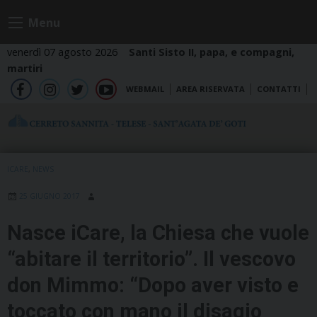
Skip
Menu
to
content
venerdì 07 agosto 2026
Santi Sisto II, papa, e compagni,
martiri
WEBMAIL
AREA RISERVATA
CONTATTI
fb
ig
tw
yt
ICARE
,
NEWS
25 GIUGNO 2017
Nasce iCare, la Chiesa che vuole
“abitare il territorio”. Il vescovo
don Mimmo: “Dopo aver visto e
toccato con mano il disagio