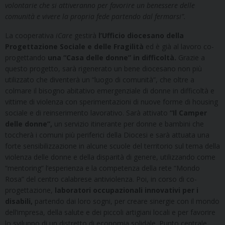
volontarie che si attiveranno per favorire un benessere delle
comunità e vivere la propria fede partendo dal fermarsi”.
La cooperativa
iCare
gestirà
l’Ufficio diocesano della
Progettazione Sociale e delle Fragilità
ed è già al lavoro co-
progettando
una “Casa delle donne” in difficoltà.
Grazie a
questo progetto, sarà rigenerato un bene diocesano non più
utilizzato che diventerà un “luogo di comunità”, che oltre a
colmare il bisogno abitativo emergenziale di donne in difficoltà e
vittime di violenza con sperimentazioni di nuove forme di housing
sociale e di reinserimento lavorativo. Sarà attivato
“Il Camper
delle donne”,
un servizio itinerante per donne e bambini che
toccherà i comuni più periferici della Diocesi e sarà attuata una
forte sensibilizzazione in alcune scuole del territorio sul tema della
violenza delle donne e della disparità di genere, utilizzando come
“mentoring” l’esperienza e la competenza della rete “Mondo
Rosa” del centro calabrese antiviolenza. Poi, in corso di co-
progettazione,
laboratori occupazionali innovativi per i
disabili,
partendo dai loro sogni, per creare sinergie con il mondo
dell’impresa, della salute e dei piccoli artigiani locali e per favorire
lo sviluppo di un distretto di economia solidale. Punto centrale