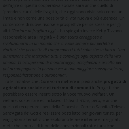
dell’agire di questa cooperativa sociale sarà anche quello di
“prendersi cura” delle fragilità, che oggi sono viste solo come un
limite e non come una possibilità di vita nuova e più autentica. Un
contenitore di nuove risorse e prospettive per se stessi e per gli
altri.
“Parlare di fragilità oggi
– ha spiegato invece Ketty Tizzano,
responsabile area Fragilità –
è una scelta coraggiosa e
rivoluzionaria in un mondo che ci vuole sempre più perfetti e
vincitori che permette di comprenderci tutti sulla stessa barca. Una
dimensione che interpella tutti e coinvolge ogni aspetto della vita
umana. Ci occuperemo di monitoraggio, accoglienza e ascolto per
poi accompagnare la persona verso una maggiore consapevolezza,
responsabilizzazione e autonomia”.
Tra le iniziative che
iCare
vorrà mettere in piedi anche
progetti di
agricoltura sociale e di turismo di comunità.
Progetti che
potrebbero essere inseriti sotto la voce “nuovo welfare”. Un
welfare, sostenibile ed inclusivo. L’idea di
iCare
, però, è anche
quella di recuperare i beni della Diocesi di Cerreto Sannita-Telese-
Sant’Agata de’ Goti e realizzare posti letto per giovani turisti, per
viaggiatori alternativi che esplorano le aree interne e marginali,
mete che sono al di fuori delle convenzionali rotte turistiche.