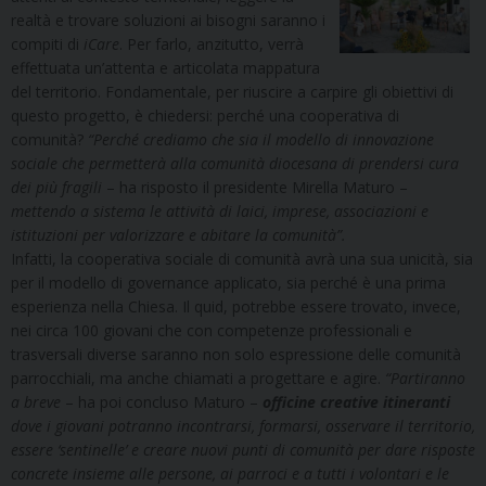
realtà e trovare soluzioni ai bisogni saranno i
compiti di
iCare
. Per farlo, anzitutto, verrà
effettuata un’attenta e articolata mappatura
del territorio. Fondamentale, per riuscire a carpire gli obiettivi di
questo progetto, è chiedersi: perché una cooperativa di
comunità?
“Perché crediamo che sia il modello di innovazione
sociale che permetterà alla comunità diocesana di prendersi cura
dei più fragili
– ha risposto il presidente Mirella Maturo –
mettendo a sistema le attività di laici, imprese, associazioni e
istituzioni per valorizzare e abitare la comunità”.
Infatti, la cooperativa sociale di comunità avrà una sua unicità, sia
per il modello di governance applicato, sia perché è una prima
esperienza nella Chiesa. Il quid, potrebbe essere trovato, invece,
nei circa 100 giovani che con competenze professionali e
trasversali diverse saranno non solo espressione delle comunità
parrocchiali, ma anche chiamati a progettare e agire.
“Partiranno
a breve
– ha poi concluso Maturo –
officine creative itineranti
dove i giovani potranno incontrarsi, formarsi, osservare il territorio,
essere ‘sentinelle’ e creare nuovi punti di comunità per dare risposte
concrete insieme alle persone, ai parroci e a tutti i volontari e le