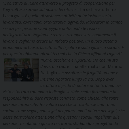
“L’obiettivo di iCare attraverso il progetto di cooperazione per
l’agricoltura sociale sul nostro territorio
– ha dichiarato Imma
Lavorgna –
è quello di sostenere attività di inclusione socio-
lavorativa, co-terapia, orto-terapia, agri-nido, laboratori in campo,
servizi per persone svantaggiate utilizzando le risorse
dell’agricoltura. Vogliamo creare e ricompensare equamente il
lavoro e vogliamo creare un indotto positivo, un nuovo sistema
economico virtuoso, basato sulla legalità e sulla giustizia sociale. E
per questo abbiamo alcuni terreni che la Chiesa affida ai ragazzi”.
“iCare: ascoltare e ripartire. Ciò che mi sta
davvero a cuore
– ha affermato don Mimmo
Battaglia –
è ascoltare le fragilità umane e
insieme ripartire lungo la via. Dopo aver
ascoltato il grido di dolore di tanti, dopo aver
visto e toccato con mano il disagio sociale, sento fortemente la
responsabilità di dare risposte concrete, come Chiesa, alle tante
persone incontrate. Ho voluto così che si costituisse una coop.
sociale come segno, non segni del potere ma il potere dei segni, che
desse particolare attenzione alle questioni sociali impellenti alle
persone che abitano questo territorio, studiando e progettando