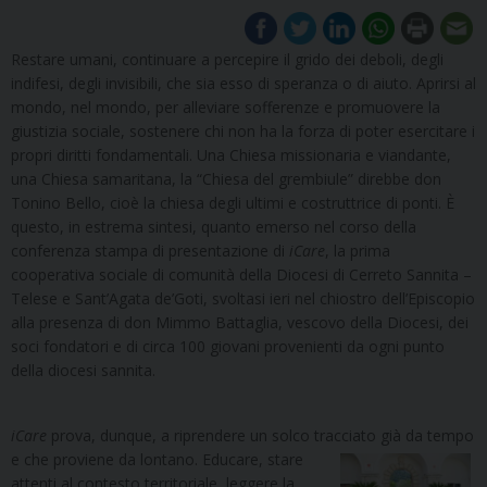
Restare umani, continuare a percepire il grido dei deboli, degli
indifesi, degli invisibili, che sia esso di speranza o di aiuto. Aprirsi al
mondo, nel mondo, per alleviare sofferenze e promuovere la
giustizia sociale, sostenere chi non ha la forza di poter esercitare i
propri diritti fondamentali. Una Chiesa missionaria e viandante,
una Chiesa samaritana, la “Chiesa del grembiule” direbbe don
Tonino Bello, cioè la chiesa degli ultimi e costruttrice di ponti. È
questo, in estrema sintesi, quanto emerso nel corso della
conferenza stampa di presentazione di
iCare
, la prima
cooperativa sociale di comunità della Diocesi di Cerreto Sannita –
Telese e Sant’Agata de’Goti, svoltasi ieri nel chiostro dell’Episcopio
alla presenza di don Mimmo Battaglia, vescovo della Diocesi, dei
soci fondatori e di circa 100 giovani provenienti da ogni punto
della diocesi sannita.
iCare
prova, dunque, a riprendere un solco tracciato già da tempo
e che proviene da lontano.
Educare, stare
attenti al contesto territoriale, leggere la