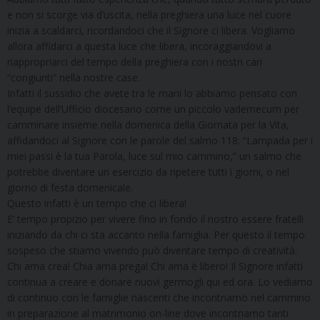
e non si scorge via d’uscita, nella preghiera una luce nel cuore
inizia a scaldarci, ricordandoci che il Signore ci libera. Vogliamo
allora affidarci a questa luce che libera, incoraggiandovi a
riappropriarci del tempo della preghiera con i nostri cari
“congiunti” nella nostre case.
Infatti il sussidio che avete tra le mani lo abbiamo pensato con
l’equipe dell’Ufficio diocesano come un piccolo vademecum per
camminare insieme nella domenica della Giornata per la Vita,
affidandoci al Signore con le parole del salmo 118: “Lampada per i
miei passi è la tua Parola, luce sul mio cammino,” un salmo che
potrebbe diventare un esercizio da ripetere tutti i giorni, o nel
giorno di festa domenicale.
Questo infatti è un tempo che ci libera!
E’ tempo propizio per vivere fino in fondo il nostro essere fratelli
iniziando da chi ci sta accanto nella famiglia. Per questo il tempo
sospeso che stiamo vivendo può diventare tempo di creatività.
Chi ama crea! Chia ama prega! Chi ama è libero! Il Signore infatti
continua a creare e donare nuovi germogli qui ed ora. Lo vediamo
di continuo con le famiglie nascenti che incontriamo nel cammino
in preparazione al matrimonio on-line dove incontriamo tanti