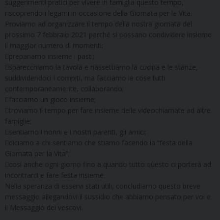
suggerimenti pratici per vivere in famiglia questo tempo,
riscoprendo i legami in occasione della Giornata per la Vita.
Proviamo ad organizzare il tempo della nostra giornata del
prossimo 7 febbraio 2021 perché si possano condividere insieme
il maggior numero di momenti:
prepariamo insieme i pasti;
sparecchiamo la tavola e riassettiamo la cucina e le stanze,
suddividendoci i compiti, ma facciamo le cose tutti
contemporaneamente, collaborando;
facciamo un gioco insieme;
troviamo il tempo per fare insieme delle videochiamate ad altre
famiglie;
sentiamo i nonni e i nostri parenti, gli amici;
diciamo a chi sentiamo che stiamo facendo la “festa della
Giornata per la Vita”;
cosi anche ogni giorno fino a quando tutto questo ci porterà ad
incontrarci e fare festa insieme.
Nella speranza di esservi stati utili, concludiamo questo breve
messaggio allegandovi il sussidio che abbiamo pensato per voi e
il Messaggio dei vescovi.