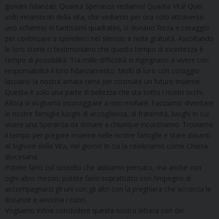
giovani fidanzati. Quanta Speranza vediamo! Quanta Vita! Quei
volti innamorati della vita, che vediamo per ora solo attraverso
uno schermo in tantissimi quadratini, ci donano forza e coraggio
per continuare a spenderci nel silenzio e nella gratuità. Ascoltando
le loro storie ci testimoniano che questo tempo di incertezza è
tempo di possibilità. Tra mille difficoltà si ingegnano a vivere con
responsabilità il loro fidanzamento. Molti di loro con coraggio
lasciano la nostra amata terra per costruire un futuro insieme.
Questa è solo una parte di bellezza che sta sotto i nostri occhi.
Allora vi vogliamo incoraggiare a non mollare. Facciamo diventare
le nostre famiglie luoghi di accoglienza, di fraternità, luoghi in cui
vivere una Speranza da donare a chiunque incontriamo. Troviamo
il tempo per pregare insieme nelle nostre famiglie e stare davanti
al Signore della Vita, nel giorno in cui la celebriamo come Chiesa
diocesana.
Potete farlo col sussidio che abbiamo pensato, ma anche con
ogni altro mezzo; potete farlo soprattutto con l’impegno di
accompagnarci gli uni con gli altri con la preghiera che accorcia le
distanze e avvicina i cuori.
Vogliamo infine concludere questa nostra lettera con dei