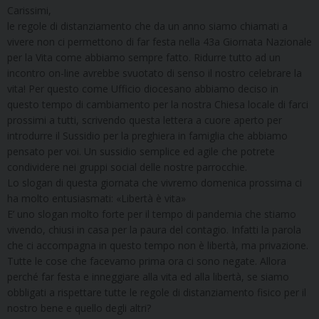
Carissimi,
le regole di distanziamento che da un anno siamo chiamati a
vivere non ci permettono di far festa nella 43a Giornata Nazionale
per la Vita come abbiamo sempre fatto. Ridurre tutto ad un
incontro on-line avrebbe svuotato di senso il nostro celebrare la
vita! Per questo come Ufficio diocesano abbiamo deciso in
questo tempo di cambiamento per la nostra Chiesa locale di farci
prossimi a tutti, scrivendo questa lettera a cuore aperto per
introdurre il Sussidio per la preghiera in famiglia che abbiamo
pensato per voi. Un sussidio semplice ed agile che potrete
condividere nei gruppi social delle nostre parrocchie.
Lo slogan di questa giornata che vivremo domenica prossima ci
ha molto entusiasmati: «Libertà è vita»
E’ uno slogan molto forte per il tempo di pandemia che stiamo
vivendo, chiusi in casa per la paura del contagio. Infatti la parola
che ci accompagna in questo tempo non è libertà, ma privazione.
Tutte le cose che facevamo prima ora ci sono negate. Allora
perché far festa e inneggiare alla vita ed alla libertà, se siamo
obbligati a rispettare tutte le regole di distanziamento fisico per il
nostro bene e quello degli altri?