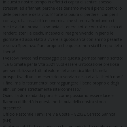
In questo nostro tempo in effetti ci capita di sentirci spesso
stressati ed affannati perché desideriamo avere il pieno controllo
delle persone e della vita. E’ forte la paura di perdere i cari per il
contagio. La instabilità economica che stiamo affrontando ci
mette a dura prova. La smania di tenere sotto controllo rischia di
renderci sterili e ciechi, incapaci di reagire vivendo in pieno le
giornate ed assuefatti a vivere la quotidianità con animo pesante
e senza Speranza. Pare proprio che questo non sia il tempo della
libertà!
I vescovi invece nel messaggio per questa giornata hanno scritto:
“La Giornata per la Vita 2021 vuol essere un’occasione preziosa
per sensibilizzare tutti al valore dell’autentica libertà, nella
prospettiva di un suo esercizio a servizio della vita: la libertà non è
il fine, ma lo “strumento” per raggiungere il bene proprio e degli
altri, un bene strettamente interconnesso.”
Quindi la domanda da porci è: come possiamo essere luce e
fiamma di libertà in questa notte buia della nostra storia
presente?
Ufficio Pastorale Familiare Via Coste – 82032 Cerreto Sannita
(BN)
Abbiamo tutti fatto esperienza che, quando tutto sembra perduto