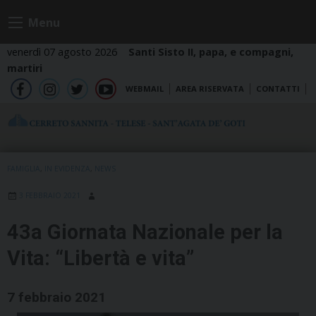
Skip
Menu
to
content
venerdì 07 agosto 2026
Santi Sisto II, papa, e compagni,
martiri
WEBMAIL
AREA RISERVATA
CONTATTI
fb
ig
tw
yt
FAMIGLIA
,
IN EVIDENZA
,
NEWS
3 FEBBRAIO 2021
43a Giornata Nazionale per la
Vita: “Libertà e vita”
7 febbraio 2021