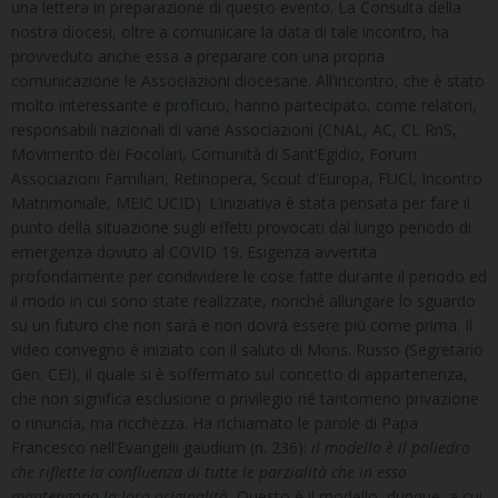
una lettera in preparazione di questo evento. La Consulta della
nostra diocesi, oltre a comunicare la data di tale incontro, ha
provveduto anche essa a preparare con una propria
comunicazione le Associazioni diocesane. All’incontro, che è stato
molto interessante e proficuo, hanno partecipato, come relatori,
responsabili nazionali di varie Associazioni (CNAL, AC, CL RnS,
Movimento dei Focolari, Comunità di Sant’Egidio, Forum
Associazioni Familiari, Retinopera, Scout d’Europa, FUCI, Incontro
Matrimoniale, MEIC UCID). L’iniziativa è stata pensata per fare il
punto della situazione sugli effetti provocati dal lungo periodo di
emergenza dovuto al COVID 19. Esigenza avvertita
profondamente per condividere le cose fatte durante il periodo ed
il modo in cui sono state realizzate, nonché allungare lo sguardo
su un futuro che non sarà e non dovrà essere più come prima. Il
video convegno è iniziato con il saluto di Mons. Russo (Segretario
Gen. CEI), il quale si è soffermato sul concetto di appartenenza,
che non significa esclusione o privilegio né tantomeno privazione
o rinuncia, ma ricchezza. Ha richiamato le parole di Papa
Francesco nell’Evangelii gaudium (n. 236):
il modello è il poliedro
che riflette la confluenza di tutte le parzialità che in esso
mantengono la loro originalità.
Questo è il modello, dunque, a cui