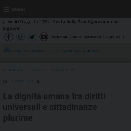
Skip
Menu
to
content
giovedì 06 agosto 2026
Festa della Trasfigurazione del
Signore
WEBMAIL
AREA RISERVATA
CONTATTI
fb
ig
tw
yt
CONSULTA AGGREGAZIONI
,
IN EVIDENZA
,
NEWS
3 FEBBRAIO 2021
La dignità umana tra diritti
universali e cittadinanze
plurime