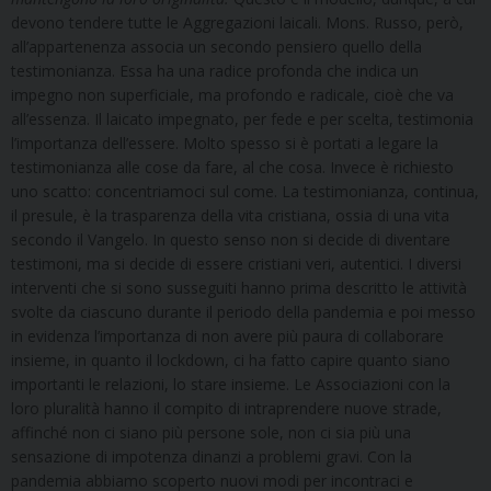
devono tendere tutte le Aggregazioni laicali. Mons. Russo, però,
all’appartenenza associa un secondo pensiero quello della
testimonianza. Essa ha una radice profonda che indica un
impegno non superficiale, ma profondo e radicale, cioè che va
all’essenza. Il laicato impegnato, per fede e per scelta, testimonia
l’importanza dell’essere. Molto spesso si è portati a legare la
testimonianza alle cose da fare, al che cosa. Invece è richiesto
uno scatto: concentriamoci sul come. La testimonianza, continua,
il presule, è la trasparenza della vita cristiana, ossia di una vita
secondo il Vangelo. In questo senso non si decide di diventare
testimoni, ma si decide di essere cristiani veri, autentici. I diversi
interventi che si sono susseguiti hanno prima descritto le attività
svolte da ciascuno durante il periodo della pandemia e poi messo
in evidenza l’importanza di non avere più paura di collaborare
insieme, in quanto il lockdown, ci ha fatto capire quanto siano
importanti le relazioni, lo stare insieme. Le Associazioni con la
loro pluralità hanno il compito di intraprendere nuove strade,
affinché non ci siano più persone sole, non ci sia più una
sensazione di impotenza dinanzi a problemi gravi. Con la
pandemia abbiamo scoperto nuovi modi per incontraci e