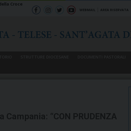
ella Croce
WEBMAIL
AREA RISERVATA
f
ig
tw
yt
b
TORIO
STRUTTURE DIOCESANE
DOCUMENTI PASTORALI
lla Campania: “CON PRUDENZA