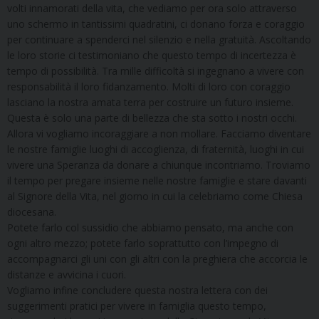
volti innamorati della vita, che vediamo per ora solo attraverso
uno schermo in tantissimi quadratini, ci donano forza e coraggio
per continuare a spenderci nel silenzio e nella gratuità. Ascoltando
le loro storie ci testimoniano che questo tempo di incertezza è
tempo di possibilità. Tra mille difficoltà si ingegnano a vivere con
responsabilità il loro fidanzamento. Molti di loro con coraggio
lasciano la nostra amata terra per costruire un futuro insieme.
Questa è solo una parte di bellezza che sta sotto i nostri occhi.
Allora vi vogliamo incoraggiare a non mollare. Facciamo diventare
le nostre famiglie luoghi di accoglienza, di fraternità, luoghi in cui
vivere una Speranza da donare a chiunque incontriamo. Troviamo
il tempo per pregare insieme nelle nostre famiglie e stare davanti
al Signore della Vita, nel giorno in cui la celebriamo come Chiesa
diocesana.
Potete farlo col sussidio che abbiamo pensato, ma anche con
ogni altro mezzo; potete farlo soprattutto con l’impegno di
accompagnarci gli uni con gli altri con la preghiera che accorcia le
distanze e avvicina i cuori.
Vogliamo infine concludere questa nostra lettera con dei
suggerimenti pratici per vivere in famiglia questo tempo,