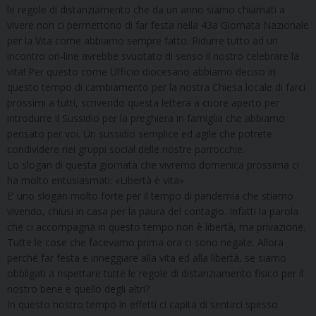
le regole di distanziamento che da un anno siamo chiamati a
vivere non ci permettono di far festa nella 43a Giornata Nazionale
per la Vita come abbiamo sempre fatto. Ridurre tutto ad un
incontro on-line avrebbe svuotato di senso il nostro celebrare la
vita! Per questo come Ufficio diocesano abbiamo deciso in
questo tempo di cambiamento per la nostra Chiesa locale di farci
prossimi a tutti, scrivendo questa lettera a cuore aperto per
introdurre il Sussidio per la preghiera in famiglia che abbiamo
pensato per voi. Un sussidio semplice ed agile che potrete
condividere nei gruppi social delle nostre parrocchie.
Lo slogan di questa giornata che vivremo domenica prossima ci
ha molto entusiasmati: «Libertà è vita»
E’ uno slogan molto forte per il tempo di pandemia che stiamo
vivendo, chiusi in casa per la paura del contagio. Infatti la parola
che ci accompagna in questo tempo non è libertà, ma privazione.
Tutte le cose che facevamo prima ora ci sono negate. Allora
perché far festa e inneggiare alla vita ed alla libertà, se siamo
obbligati a rispettare tutte le regole di distanziamento fisico per il
nostro bene e quello degli altri?
In questo nostro tempo in effetti ci capita di sentirci spesso