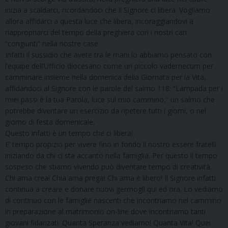
inizia a scaldarci, ricordandoci che il Signore ci libera. Vogliamo
allora affidarci a questa luce che libera, incoraggiandovi a
riappropriarci del tempo della preghiera con i nostri cari
“congiunti” nella nostre case.
Infatti il sussidio che avete tra le mani lo abbiamo pensato con
l’equipe dell’Ufficio diocesano come un piccolo vademecum per
camminare insieme nella domenica della Giornata per la Vita,
affidandoci al Signore con le parole del salmo 118: “Lampada per i
miei passi è la tua Parola, luce sul mio cammino,” un salmo che
potrebbe diventare un esercizio da ripetere tutti i giorni, o nel
giorno di festa domenicale.
Questo infatti è un tempo che ci libera!
E’ tempo propizio per vivere fino in fondo il nostro essere fratelli
iniziando da chi ci sta accanto nella famiglia. Per questo il tempo
sospeso che stiamo vivendo può diventare tempo di creatività.
Chi ama crea! Chia ama prega! Chi ama è libero! Il Signore infatti
continua a creare e donare nuovi germogli qui ed ora. Lo vediamo
di continuo con le famiglie nascenti che incontriamo nel cammino
in preparazione al matrimonio on-line dove incontriamo tanti
giovani fidanzati. Quanta Speranza vediamo! Quanta Vita! Quei