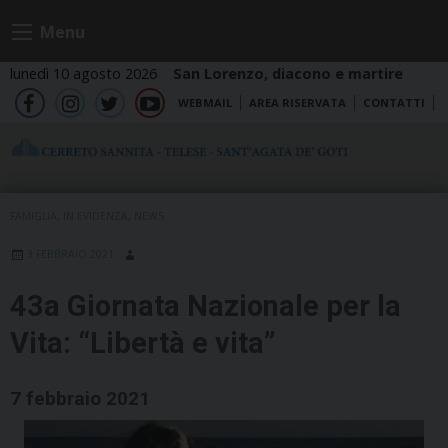
Skip
Menu
to
content
lunedì 10 agosto 2026
San Lorenzo, diacono e martire
WEBMAIL
AREA RISERVATA
CONTATTI
fb
ig
tw
yt
FAMIGLIA
,
IN EVIDENZA
,
NEWS
3 FEBBRAIO 2021
43a Giornata Nazionale per la
Vita: “Libertà e vita”
7 febbraio 2021