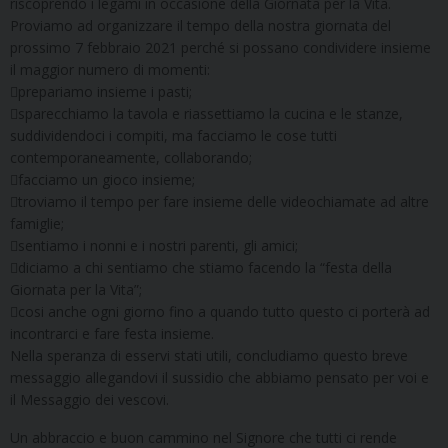
riscoprendo i legami in occasione della Giornata per la Vita.
Proviamo ad organizzare il tempo della nostra giornata del
prossimo 7 febbraio 2021 perché si possano condividere insieme
il maggior numero di momenti:
prepariamo insieme i pasti;
sparecchiamo la tavola e riassettiamo la cucina e le stanze,
suddividendoci i compiti, ma facciamo le cose tutti
contemporaneamente, collaborando;
facciamo un gioco insieme;
troviamo il tempo per fare insieme delle videochiamate ad altre
famiglie;
sentiamo i nonni e i nostri parenti, gli amici;
diciamo a chi sentiamo che stiamo facendo la “festa della
Giornata per la Vita”;
cosi anche ogni giorno fino a quando tutto questo ci porterà ad
incontrarci e fare festa insieme.
Nella speranza di esservi stati utili, concludiamo questo breve
messaggio allegandovi il sussidio che abbiamo pensato per voi e
il Messaggio dei vescovi.
Un abbraccio e buon cammino nel Signore che tutti ci rende