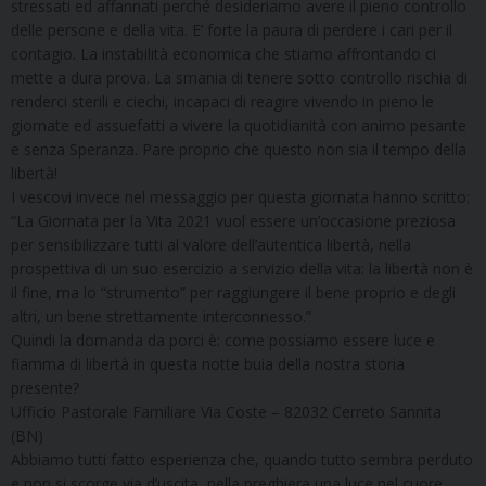
stressati ed affannati perché desideriamo avere il pieno controllo
delle persone e della vita. E’ forte la paura di perdere i cari per il
contagio. La instabilità economica che stiamo affrontando ci
mette a dura prova. La smania di tenere sotto controllo rischia di
renderci sterili e ciechi, incapaci di reagire vivendo in pieno le
giornate ed assuefatti a vivere la quotidianità con animo pesante
e senza Speranza. Pare proprio che questo non sia il tempo della
libertà!
I vescovi invece nel messaggio per questa giornata hanno scritto:
“La Giornata per la Vita 2021 vuol essere un’occasione preziosa
per sensibilizzare tutti al valore dell’autentica libertà, nella
prospettiva di un suo esercizio a servizio della vita: la libertà non è
il fine, ma lo “strumento” per raggiungere il bene proprio e degli
altri, un bene strettamente interconnesso.”
Quindi la domanda da porci è: come possiamo essere luce e
fiamma di libertà in questa notte buia della nostra storia
presente?
Ufficio Pastorale Familiare Via Coste – 82032 Cerreto Sannita
(BN)
Abbiamo tutti fatto esperienza che, quando tutto sembra perduto
e non si scorge via d’uscita, nella preghiera una luce nel cuore