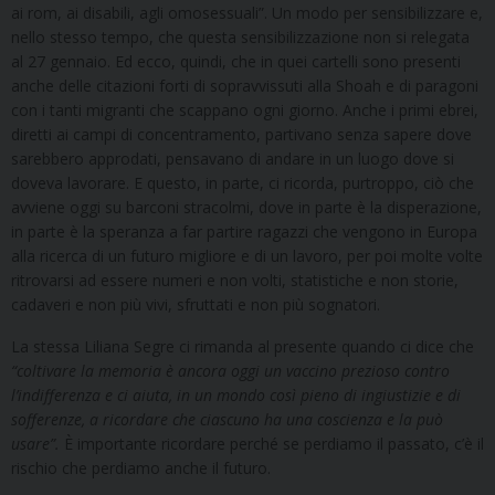
ai rom, ai disabili, agli omosessuali”. Un modo per sensibilizzare e,
nello stesso tempo, che questa sensibilizzazione non si relegata
al 27 gennaio. Ed ecco, quindi, che in quei cartelli sono presenti
anche delle citazioni forti di sopravvissuti alla Shoah e di paragoni
con i tanti migranti che scappano ogni giorno. Anche i primi ebrei,
diretti ai campi di concentramento, partivano senza sapere dove
sarebbero approdati, pensavano di andare in un luogo dove si
doveva lavorare. E questo, in parte, ci ricorda, purtroppo, ciò che
avviene oggi su barconi stracolmi, dove in parte è la disperazione,
in parte è la speranza a far partire ragazzi che vengono in Europa
alla ricerca di un futuro migliore e di un lavoro, per poi molte volte
ritrovarsi ad essere numeri e non volti, statistiche e non storie,
cadaveri e non più vivi, sfruttati e non più sognatori.
La stessa Liliana Segre ci rimanda al presente quando ci dice che
“coltivare la memoria è ancora oggi un vaccino prezioso contro
l’indifferenza e ci aiuta, in un mondo così pieno di ingiustizie e di
sofferenze, a ricordare che ciascuno ha una coscienza e la può
usare”.
È importante ricordare perché se perdiamo il passato, c’è il
rischio che perdiamo anche il futuro.