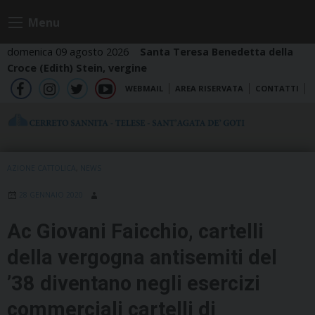
Skip
Menu
to
content
domenica 09 agosto 2026
Santa Teresa Benedetta della
Croce (Edith) Stein, vergine
WEBMAIL
AREA RISERVATA
CONTATTI
fb
ig
tw
yt
AZIONE CATTOLICA
,
NEWS
28 GENNAIO 2020
Ac Giovani Faicchio, cartelli
della vergogna antisemiti del
’38 diventano negli esercizi
commerciali cartelli di