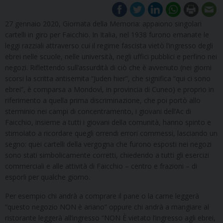
27 gennaio 2020, Giornata della Memoria: appaiono singolari
cartelli in giro per Faicchio. In Italia, nel 1938 furono emanate le
leggi razziali attraverso cui il regime fascista vietò l’ingresso degli
ebrei nelle scuole, nelle università, negli uffici pubblici e perfino nei
negozi. Riflettendo sull’assurdità di ciò che è avvenuto (nei giorni
scorsi la scritta antisemita “Juden hier”, che significa “qui ci sono
ebrei”, è comparsa a Mondovì, in provincia di Cuneo) e proprio in
riferimento a quella prima discriminazione, che poi portò allo
sterminio nei campi di concentramento, i giovani dell’Ac di
Faicchio, insieme a tutti i giovani della comunità, hanno spinto e
stimolato a ricordare quegli orrendi errori commessi, lasciando un
segno: quei cartelli della vergogna che furono esposti nei negozi
sono stati simbolicamente corretti, chiedendo a tutti gli esercizi
commerciali e alle attività di Faicchio – centro e frazioni – di
esporli per qualche giorno.
Per esempio chi andrà a comprare il pane o la carne leggerà
“questo negozio NON è ariano” oppure chi andrà a mangiare al
ristorante leggerà all’ingresso “NON È vietato l’ingresso agli ebrei,