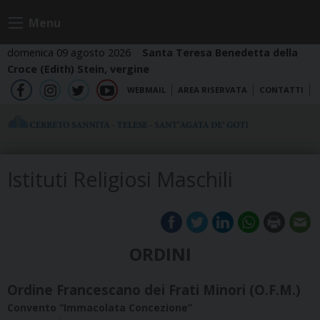
Skip
Menu
to
content
domenica 09 agosto 2026
Santa Teresa Benedetta della
Croce (Edith) Stein, vergine
WEBMAIL
AREA RISERVATA
CONTATTI
fb
ig
tw
yt
Istituti Religiosi Maschili
ORDINI
Ordine Francescano dei Frati Minori (O.F.M.)
Convento “Immacolata Concezione”