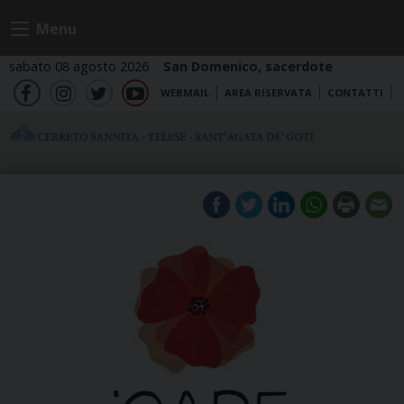
Skip
Menu
to
content
sabato 08 agosto 2026
San Domenico, sacerdote
WEBMAIL
AREA RISERVATA
CONTATTI
fb
ig
tw
yt