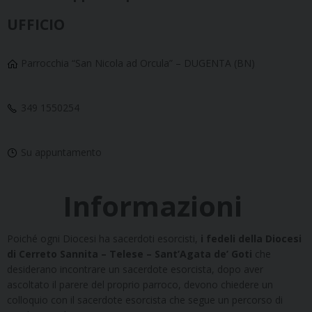
UFFICIO
Parrocchia “San Nicola ad Orcula” –
DUGENTA (BN)
349 1550254
Su appuntamento
Informazioni
Poiché ogni Diocesi ha sacerdoti esorcisti,
i
fedeli della Diocesi
di Cerreto Sannita – Telese – Sant’Agata de’ Goti
che
desiderano incontrare un sacerdote esorcista, dopo aver
ascoltato il parere del proprio parroco, devono chiedere un
colloquio con il sacerdote esorcista che segue un percorso di