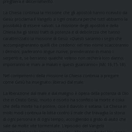
preghiera e discernimento.
La Chiesa continua la missione che gli apostoli hanno ricevuto da
Gesù: proclama il Vangelo a ogni creatura perché tutti abbiamo la
possibilità di essere salvati. La missione degli apostoli e della
Chiesa ha gli stessi tratti di potenza e di debolezza che hanno
caratterizzato la missione di Gesù: «Questi saranno i segni che
accompagneranno quelli che credono: nel mio nome scacceranno
i demoni, parleranno lingue nuove, prenderanno in mano i
serpenti e, se berranno qualche veleno non recherà loro danno;
imporranno le mani ai malati e questi guariranno» (Mc 16,15-18).
Nel compimento della missione la Chiesa continua a pregare
come Gesù ha insegnato: liberaci dal male.
La liberazione dal male e dal maligno è opera della potenza di Dio
che in Cristo Gesù, morto e risorto ha sconfitto la morte e colui
che della morte ha il potere, cioè il diavolo e satana. La Chiesa in
molti modi continua la lotta contro il male che travaglia la storia
di ogni persona e di ogni tempo, accogliendo il grido di aiuto che
sale da molte vite tormentate. L’episodio del Vangelo