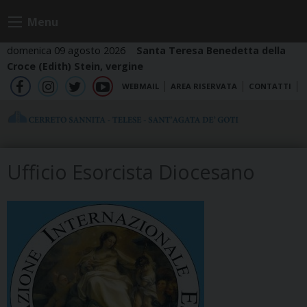
Skip
Menu
to
content
domenica 09 agosto 2026
Santa Teresa Benedetta della
Croce (Edith) Stein, vergine
WEBMAIL
AREA RISERVATA
CONTATTI
fb
ig
tw
yt
Ufficio Esorcista Diocesano