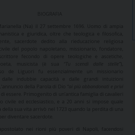
BIOGRAFIA
arianella (Na) il 27 settembre 1696. Uomo di ampia
anistica e giuridica, oltre che teologica e filosofica,
vente, sacerdote dedito alla rieducazione religiosa
ivile del popolo napoletano, missionario, fondatore,
scrittore fecondo di opere teologiche e ascetiche,
 poeta, musicista (è sua
“Tu scendi dalle stelle”
),
nso de Liguori fu essenzialmente un missionario
o dalle indubbie capacità e dalle grandi intuizioni
 L’annuncio della Parola di Dio
“ai più abbandonati e privi
di essere. Primogenito di un’antica famiglia di cavalieri
o civile ed ecclesiastico, e a 20 anni si impose quale
 della sua vita arrivò nel 1723 quando la perdita di una
 per diventare sacerdote.
postolato nei rioni più poveri di Napoli, facendosi