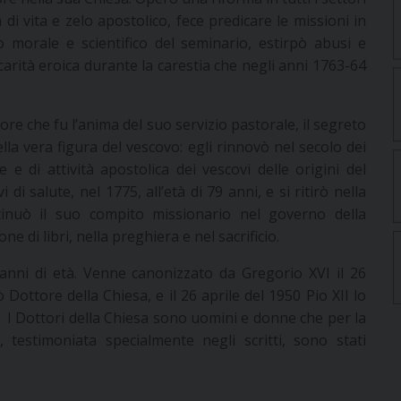
à di vita e zelo apostolico, fece predicare le missioni in
llo morale e scientifico del seminario, estirpò abusi e
 carità eroica durante la carestia che negli anni 1763-64
e che fu l’anima del suo servizio pastorale, il segreto
lla vera figura del vescovo: egli rinnovò nel secolo dei
e e di attività apostolica dei vescovi delle origini del
di salute, nel 1775, all’età di 79 anni, e si ritirò nella
tinuò il suo compito missionario nel governo della
e di libri, nella preghiera e nel sacrificio.
 anni di età. Venne canonizzato da Gregorio XVI il 26
Dottore della Chiesa, e il 26 aprile del 1950 Pio XII lo
. I Dottori della Chiesa sono uomini e donne che per la
 testimoniata specialmente negli scritti, sono stati