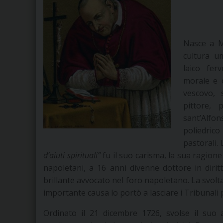
Nasce a M
cultura um
laico fer
morale e c
vescovo, 
pittore,
sant’Alfo
poliedric
pastorali.
d’aiuti spirituali”
fu il suo carisma, la sua ragione 
napoletani, a 16 anni divenne dottore in diritt
brillante avvocato nel foro napoletano. La svolta
importante causa lo portò a lasciare i Tribunali
Ordinato il 21 dicembre 1726, svolse il suo a