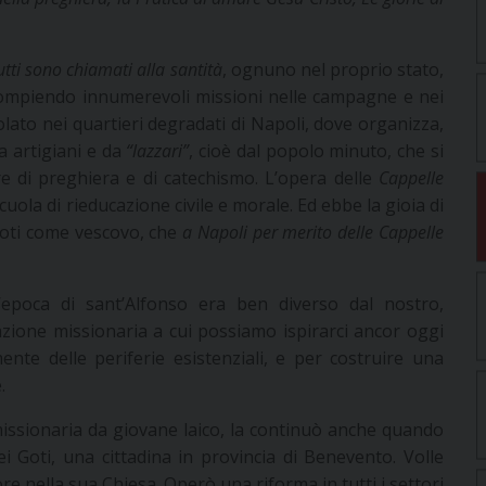
utti sono chiamati alla santità
, ognuno nel proprio stato,
, compiendo innumerevoli missioni nelle campagne e nei
lato nei quartieri degradati di Napoli, dove organizza,
a artigiani e da
“lazzari”
, cioè dal popolo minuto, che si
e di preghiera e di catechismo. L’opera delle
Cappelle
uola di rieducazione civile e morale. Ed ebbe la gioia di
Goti come vescovo, che
a Napoli per merito delle Cappelle
l’epoca di sant’Alfonso era ben diverso dal nostro,
azione missionaria a cui possiamo ispirarci ancor oggi
nte delle periferie esistenziali, e per costruire una
.
 missionaria da giovane laico, la continuò anche quando
 Goti, una cittadina in provincia di Benevento. Volle
re nella sua Chiesa. Operò una riforma in tutti i settori