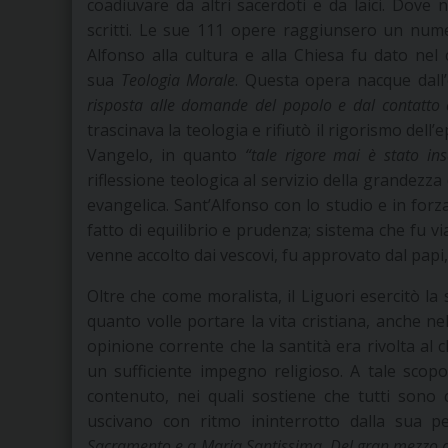
coadiuvare da altri sacerdoti e da laici. Dove 
scritti. Le sue 111 opere raggiunsero un numer
Alfonso alla cultura e alla Chiesa fu dato ne
sua
Teologia Morale
. Questa opera nacque dall’
risposta alle domande del popolo e dal contatto 
trascinava la teologia e rifiutò il rigorismo dell
Vangelo, in quanto
“tale rigore mai è stato in
riflessione teologica al servizio della grandezza
evangelica. Sant’Alfonso con lo studio e in for
fatto di equilibrio e prudenza; sistema che fu vi
venne accolto dai vescovi, fu approvato dal papi, 
Oltre che come moralista, il Liguori esercitò la s
quanto volle portare la vita cristiana, anche nel
opinione corrente che la santità era rivolta al c
un sufficiente impegno religioso. A tale scopo s
contenuto, nei quali sostiene che tutti sono 
uscivano con ritmo ininterrotto dalla sua p
Sacramento e a Maria Santissima, Del gran mezzo del