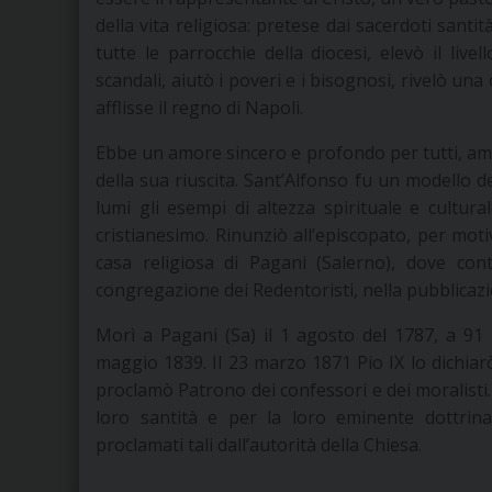
della vita religiosa: pretese dai sacerdoti santit
tutte le parrocchie della diocesi, elevò il live
scandali, aiutò i poveri e i bisognosi, rivelò una
afflisse il regno di Napoli.
Ebbe un amore sincero e profondo per tutti, amor
della sua riuscita. Sant’Alfonso fu un modello de
lumi gli esempi di altezza spirituale e cultural
cristianesimo. Rinunziò all’episcopato, per motivi 
casa religiosa di Pagani (Salerno), dove con
congregazione dei Redentoristi, nella pubblicazion
Morì a Pagani (Sa) il 1 agosto del 1787, a 91
maggio 1839. Il 23 marzo 1871 Pio IX lo dichiarò 
proclamò Patrono dei confessori e dei moralisti
loro santità e per la loro eminente dottrina,
proclamati tali dall’autorità della Chiesa.