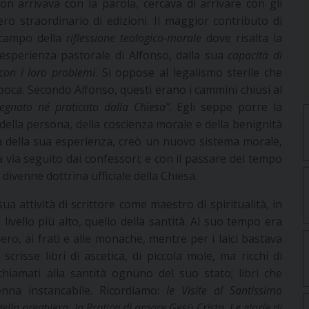
non arrivava con la parola, cercava di arrivare con gli
o straordinario di edizioni. Il maggior contributo di
l campo della
riflessione teologico-morale
dove risalta la
esperienza pastorale di Alfonso, dalla sua
capacità di
con i loro problemi
. Si oppose al legalismo sterile che
’epoca. Secondo Alfonso, questi erano i cammini chiusi al
segnato né praticato dalla Chiesa”
. Egli seppe porre la
 della persona, della coscienza morale e della benignità
za della sua esperienza, creò un nuovo sistema morale,
a via seguito dai confessori; e con il passare del tempo
divenne dottrina ufficiale della Chiesa.
ua attività di scrittore come maestro di spiritualità, in
 livello più alto, quello della santità. Al suo tempo era
lero, ai frati e alle monache, mentre per i laici bastava
crisse libri di ascetica, di piccola mole, ma ricchi di
chiamati alla santità ognuno del suo stato; libri che
enna instancabile. Ricordiamo:
le Visite al Santissimo
la preghiera, la Pratica di amare Gesù Cristo, Le glorie di