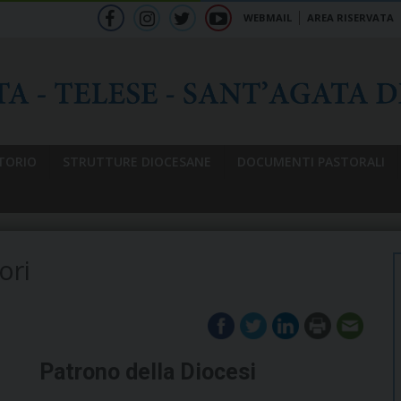
WEBMAIL
AREA RISERVATA
f
ig
tw
yt
b
TORIO
STRUTTURE DIOCESANE
DOCUMENTI PASTORALI
ori
Patrono della Diocesi