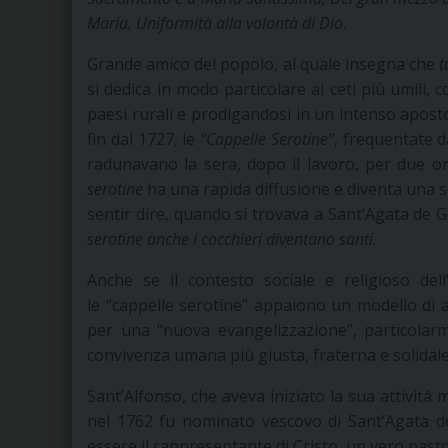
Maria, Uniformità alla volontà di Dio
.
Grande amico del popolo, al quale insegna che
t
si dedica in modo particolare ai ceti più umili
paesi rurali e prodigandosi in un intenso aposto
fin dal 1727, le
“Cappelle Serotine”
, frequentate d
radunavano la sera, dopo il lavoro, per due or
serotine
ha una rapida diffusione e diventa una sc
sentir dire, quando si trovava a Sant’Agata de 
serotine anche i cocchieri diventano santi.
Anche se il contesto sociale e religioso del
le “cappelle serotine” appaiono un modello di 
per una “nuova evangelizzazione”, particolarme
convivenza umana più giusta, fraterna e solidale
Sant’Alfonso, che aveva iniziato la sua attività
nel 1762 fu nominato vescovo di Sant’Agata dei
essere il rappresentante di Cristo, un vero pasto