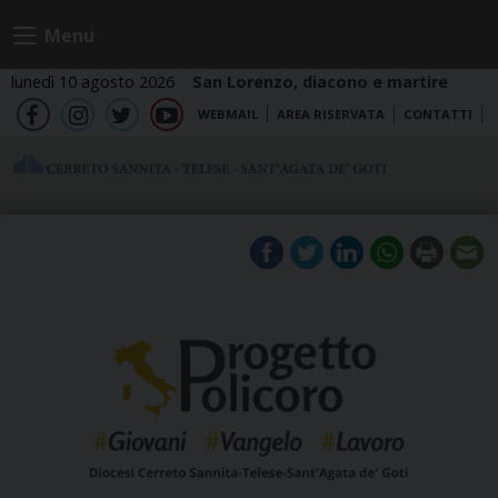
Skip
Menu
to
content
lunedì 10 agosto 2026
San Lorenzo, diacono e martire
WEBMAIL
AREA RISERVATA
CONTATTI
fb
ig
tw
yt