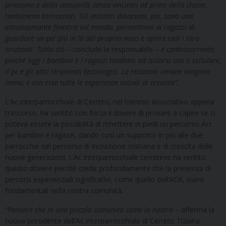
prossimo e della comunità, senza vincitori né primi della classe,
tantomeno tornaconti. Gli incontri diocesani, poi, sono una
entusiasmante finestra sul mondo, permettono ai ragazzi di
guardare un po’ più in là del proprio naso e aprire così i loro
orizzonti. Tutto ciò
– conclude la responsabile –
è controcorrente,
poiché oggi i bambini e i ragazzi tendono ad isolarsi con il cellulare,
il pc e gli altri strumenti tecnologici. Le relazioni umane vengono
meno, e con esse tutte le esperienze sociali di crescita”.
L’Ac interparrocchiale di Cerreto, nel triennio associativo appena
trascorso, ha sentito con forza il dovere di provare a capire se ci
poteva essere la possibilità di rimettere in piedi un percorso Acr
per bambini e ragazzi, dando così un supporto in più alle due
parrocchie nel percorso di iniziazione cristiana e di crescita delle
nuove generazioni. L’Ac interparrocchiale cerretese ha sentito
questo dovere perchè crede profondamente che la presenza di
percorsi esperienziali significativi, come quello dell’ACR, siano
fondamentali nella nostra comunità.
“Pensare che in una piccola comunità come la nostra
– afferma la
nuova presidente dell’Ac interparrocchiale di Cerreto Tiziana