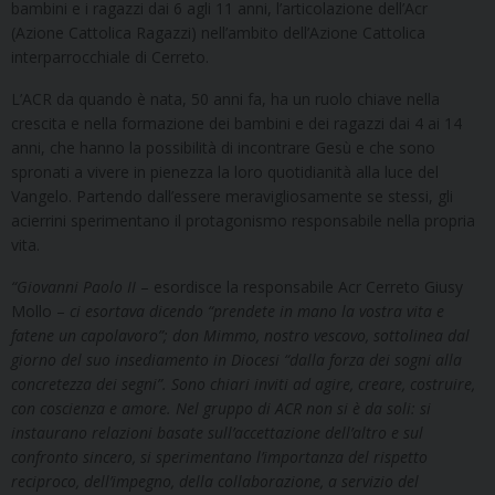
bambini e i ragazzi dai 6 agli 11 anni, l’articolazione dell’Acr
(Azione Cattolica Ragazzi) nell’ambito dell’Azione Cattolica
interparrocchiale di Cerreto.
L’ACR da quando è nata, 50 anni fa, ha un ruolo chiave nella
crescita e nella formazione dei bambini e dei ragazzi dai 4 ai 14
anni, che hanno la possibilità di incontrare Gesù e che sono
spronati a vivere in pienezza la loro quotidianità alla luce del
Vangelo. Partendo dall’essere meravigliosamente se stessi, gli
acierrini sperimentano il protagonismo responsabile nella propria
vita.
“Giovanni Paolo II
– esordisce la responsabile Acr Cerreto Giusy
Mollo –
ci esortava dicendo “prendete in mano la vostra vita e
fatene un capolavoro”; don Mimmo, nostro vescovo, sottolinea dal
giorno del suo insediamento in Diocesi “dalla forza dei sogni alla
concretezza dei segni”. Sono chiari inviti ad agire, creare, costruire,
con coscienza e amore. Nel gruppo di ACR non si è da soli: si
instaurano relazioni basate sull’accettazione dell’altro e sul
confronto sincero, si sperimentano l’importanza del rispetto
reciproco, dell’impegno, della collaborazione, a servizio del