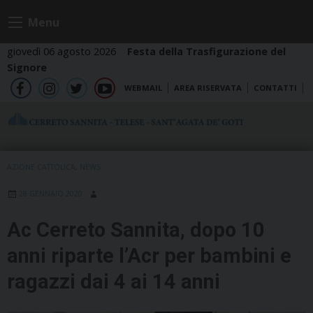
Skip
Menu
to
content
giovedì 06 agosto 2026
Festa della Trasfigurazione del
Signore
WEBMAIL
AREA RISERVATA
CONTATTI
fb
ig
tw
yt
AZIONE CATTOLICA
,
NEWS
28 GENNAIO 2020
Ac Cerreto Sannita, dopo 10
anni riparte l’Acr per bambini e
ragazzi dai 4 ai 14 anni