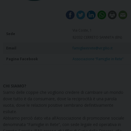
Via Coste, 1
Sede
82032 CERRETO SANNITA (BN)
Email
famiglieinrete@virgilio.it
Pagina Facebook
Associazione “Famiglie in Rete”
CHI SIAMO?
Siamo delle coppie che vogliono credere di cambiare un mondo
dove tutto è da consumare, dove la reciprocità è una parola
vuota, dove le relazioni positive sembrano definitivamente
esiliate.
Abbiamo perciò dato vita all’Associazione di promozione sociale
denominata “Famiglie in Rete”, con sede legale ed operativa in
Cerreto Sannita (BN) presso gli Uffici di Curia della Diocesi, alla