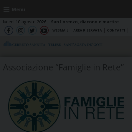
Skip
Menu
to
content
lunedì 10 agosto 2026
San Lorenzo, diacono e martire
WEBMAIL
AREA RISERVATA
CONTATTI
fb
ig
tw
yt
Associazione “Famiglie in Rete”