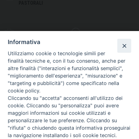
PASTORALI
PHOTOGALLERY
VIDEOGALLERY
Informativa
Utilizziamo cookie o tecnologie simili per
finalità tecniche e, con il tuo consenso, anche per
altre finalità ("interazioni e funzionalità semplici",
S
EDE VESCOVILE
"miglioramento dell'esperienza", "misurazione" e
Piazza Wojtyla, 1
"targeting e pubblicità") come specificato nella
82032 Cerreto Sannita (BN)
cookie policy.
Cliccando su "accetta" acconsenti all'utilizzo dei
Telefax: (+39) 0824 861115
cookie. Cliccando su "personalizza" puoi avere
Email: info@diocesicerreto.it
maggiori informazioni sui cookie utilizzati e
personalizzare le tue preferenze. Cliccando su
"rifiuta" o chiudendo questa informativa proseguirai
la navigazione installando i soli cookie tecnici.
Copyright 2018 - Diocesi di Cerreto Sannita - Telese - Sant’Agata de’ Goti