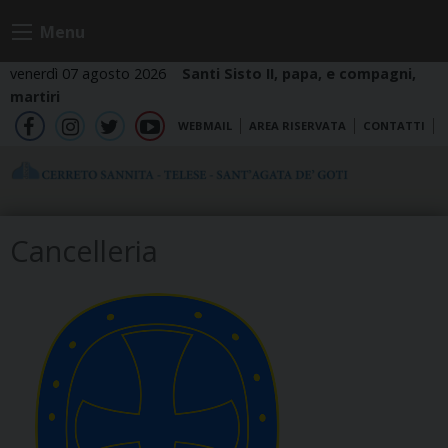
Skip
Menu
to
content
venerdì 07 agosto 2026
Santi Sisto II, papa, e compagni,
martiri
WEBMAIL
AREA RISERVATA
CONTATTI
fb
ig
tw
yt
Cancelleria