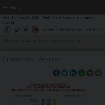
Skip
Menu
to
content
venerdì 07 agosto 2026
Santi Sisto II, papa, e compagni,
martiri
WEBMAIL
AREA RISERVATA
CONTATTI
fb
ig
tw
yt
Cronotassi Vescovi