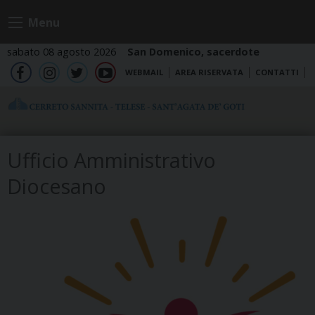
Skip
Menu
to
content
sabato 08 agosto 2026
San Domenico, sacerdote
WEBMAIL
AREA RISERVATA
CONTATTI
fb
ig
tw
yt
Ufficio Amministrativo
Diocesano