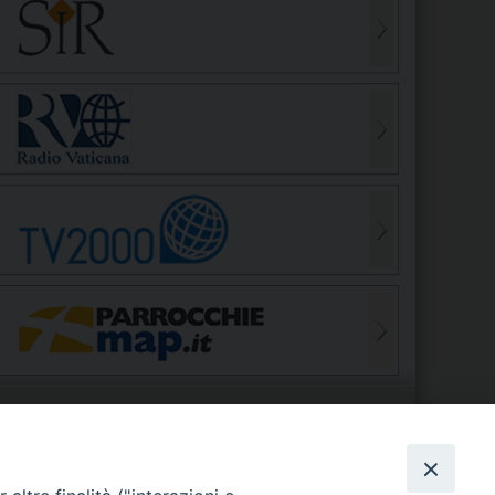
S
EDE VESCOVILE