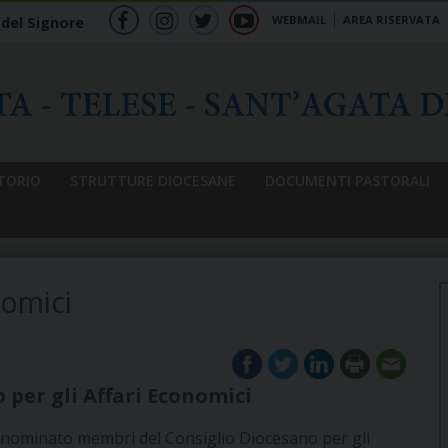
WEBMAIL
AREA RISERVATA
 del Signore
f
ig
tw
yt
b
TORIO
STRUTTURE DIOCESANE
DOCUMENTI PASTORALI
nomici
o
per gli Affari Economici
 nominato membri del Consiglio Diocesano per gli