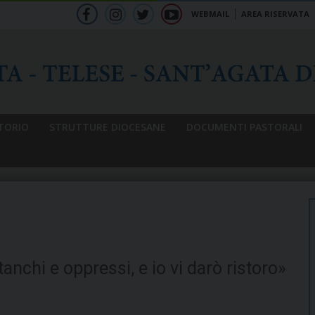
WEBMAIL
AREA RISERVATA
f
ig
tw
yt
b
TORIO
STRUTTURE DIOCESANE
DOCUMENTI PASTORALI
tanchi e oppressi, e io vi darò ristoro»