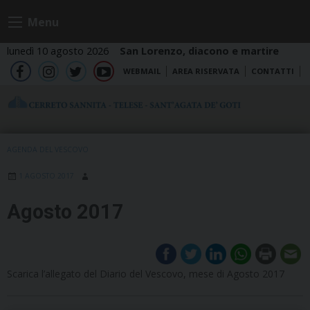
Skip
Menu
to
content
lunedì 10 agosto 2026
San Lorenzo, diacono e martire
WEBMAIL
AREA RISERVATA
CONTATTI
fb
ig
tw
yt
AGENDA DEL VESCOVO
1 AGOSTO 2017
Agosto 2017
Scarica l’allegato del Diario del Vescovo, mese di Agosto 2017