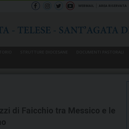
WEBMAIL
AREA RISERVATA
f
ig
tw
yt
b
TORIO
STRUTTURE DIOCESANE
DOCUMENTI PASTORALI
zi di Faicchio tra Messico e le
no