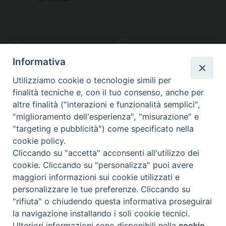
PHOTOGALLERY
VIDEOGALLERY
Informativa
Utilizziamo cookie o tecnologie simili per
finalità tecniche e, con il tuo consenso, anche per
altre finalità ("interazioni e funzionalità semplici",
S
EDE VESCOVILE
"miglioramento dell'esperienza", "misurazione" e
Piazza Wojtyla, 1
"targeting e pubblicità") come specificato nella
82032 Cerreto Sannita (BN)
cookie policy.
Cliccando su "accetta" acconsenti all'utilizzo dei
Telefax: (+39) 0824 861115
cookie. Cliccando su "personalizza" puoi avere
Email: info@diocesicerreto.it
maggiori informazioni sui cookie utilizzati e
personalizzare le tue preferenze. Cliccando su
"rifiuta" o chiudendo questa informativa proseguirai
la navigazione installando i soli cookie tecnici.
Copyright 2018 - Diocesi di Cerreto Sannita - Telese - Sant’Agata de’ Goti
Ulteriori informazioni sono disponibili nella
cookie