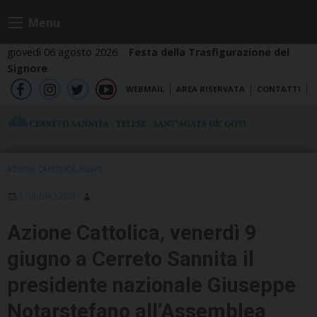
Skip
Menu
to
content
giovedì 06 agosto 2026
Festa della Trasfigurazione del
Signore
WEBMAIL
AREA RISERVATA
CONTATTI
fb
ig
tw
yt
AZIONE CATTOLICA
,
NEWS
5 GIUGNO 2023
Azione Cattolica, venerdì 9
giugno a Cerreto Sannita il
presidente nazionale Giuseppe
Notarstefano all’Assemblea