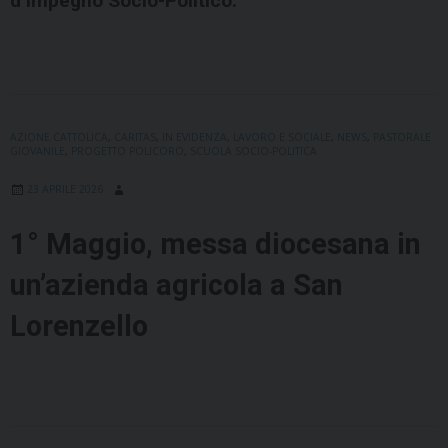
d’Impegno Socio-Politico.
AZIONE CATTOLICA
,
CARITAS
,
IN EVIDENZA
,
LAVORO E SOCIALE
,
NEWS
,
PASTORALE
GIOVANILE
,
PROGETTO POLICORO
,
SCUOLA SOCIO-POLITICA
23 APRILE 2026
1° Maggio, messa diocesana in
un’azienda agricola a San
Lorenzello