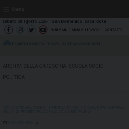
Skip
Menu
to
content
sabato 08 agosto 2026
San Domenico, sacerdote
WEBMAIL
AREA RISERVATA
CONTATTI
fb
ig
tw
yt
ARCHIVI DELLA CATEGORIA:
SCUOLA SOCIO-
POLITICA
AZIONE CATTOLICA
,
CARITAS
,
IN EVIDENZA
,
LAVORO E SOCIALE
,
NEWS
,
PASTORALE
GIOVANILE
,
PROGETTO POLICORO
,
SCUOLA SOCIO-POLITICA
30 GIUGNO 2026