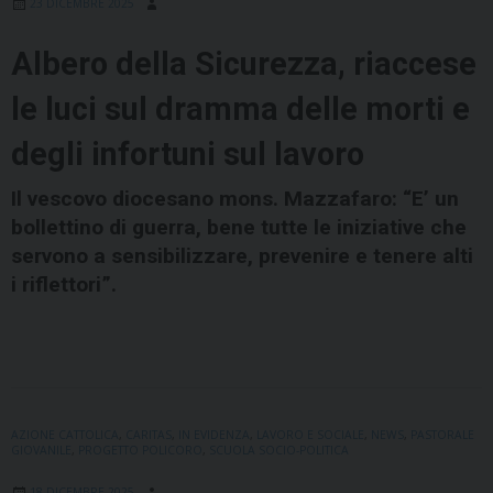
23 DICEMBRE 2025
Albero della Sicurezza, riaccese
le luci sul dramma delle morti e
degli infortuni sul lavoro
Il vescovo diocesano mons. Mazzafaro: “E’ un
bollettino di guerra, bene tutte le iniziative che
servono a sensibilizzare, prevenire e tenere alti
i riflettori”.
AZIONE CATTOLICA
,
CARITAS
,
IN EVIDENZA
,
LAVORO E SOCIALE
,
NEWS
,
PASTORALE
GIOVANILE
,
PROGETTO POLICORO
,
SCUOLA SOCIO-POLITICA
18 DICEMBRE 2025