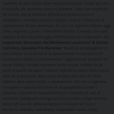
“Laddove, di una ciliegia, viene mangiata la polpa, rimane poi solo
il nocciolo, che sputiamo, invece di piantare. L’osso non va gettato
nel cestino, ma va seminato affinchè poi possa crescere e
svilupparsi. L’analogia è proprio questa. L’osso è il mezzo per la
rigenerazione di una ripartenza. Gli ossi che vogliamo buttare, oggi,
sono i migranti, i poveri, il Meridione d’Italia”.
Concetto che sarà
ripetuto anche nel pomeriggio, nell’introduzione ai laboratori, dal
segretario diocesano del Movimento Lavoratori di Azione
Cattolica, Giovanni Pio Marenna:
“Quella di accompagnare le
aree interne “in un percorso di spopolamento irreversibile e di
cronicizzato declino e invecchiamento” (affermazione presente nel
nuovo PSNAI) è un’idea malsana e molto nociva. Un’idea che fa
parte di quella che papa Francesco definiva la cultura dello scarto.
Dove chi fa più fatica, deve essere lasciato solo; dove chi resta
indietro, deve essere isolato e abbandonato. Noi non ci vogliamo
rassegnare a questa narrazione di disuguaglianza sociale e
culturale. E poiché la responsabilità non è soltanto di una, al
momento, inadeguata strategia politica a medio e lungo termine,
ma di tutti noi che abbiamo deciso di rimanere nel nostro
territorio, vivendoci, lavorandoci, investendoci cuore, tempo,