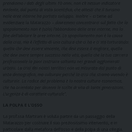
prendiamo i dati degli ultimi 10 anni, non c’è nessun indicatore
evidente, dal punto di vista scientifico, che attesti che il turismo
nelle aree interne ha portato sviluppo. Inoltre
– ci tiene ad
evidenziare la Matarazzo –
dovremmo concentrarci sul fatto che lo
spopolamento
non è (solo) l’abbandono delle aree interne, ma la
fine dell’abitare le aree interne. Lo spopolamento non è la causa
della crisi, ma è l’effetto di una cultura che ci ha e ci sta torturando:
quella che devi essere vincente, che devi essere il migliore, quella
che devi avere sempre successo nella vita, quella che la tua carriera
professionale la puoi costruire soltanto nei grandi agglomerati
urbani. La crisi dei nostri territori non va misurata dal punto di
vista demografico, ma culturale perché la crisi che stiamo vivendo è
culturale. La radice del problema è la nostra cultura economica,
che ha orientato per decenni le scelte di vita di tante generazioni.
L’urgenza è di carattere culturale”.
LA POLPA E L’OSSO
La prof.ssa Martirani è voluta partire da un passaggio della
Matarazzo per costruire il suo preziosissimo intervento, e in
particolare dalla metafora dell’osso e della polpa di una ciliegia
.