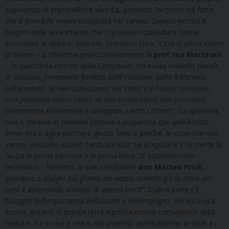
esperienza di imprenditore sannita, ponendo l’accento sul fatto
che è possibile creare possibilità nel Sannio. Questo perché è
proprio nelle aree interne che si possono collaudare forme
innovative di abitare, educare, prendersi cura.
“Cosa ci potrà essere
di buono
– si chiedeva provocatoriamente la
prof.ssa Martirani
–
in quest’area interna della Campania? Un nuovo modello sociale
di sviluppo, fortemente fondato sulle relazioni, sulla fraternità,
sull’umanità. Se non conosciamo noi stessi e il nostro territorio,
non possiamo essere liberi; se non siamo liberi, non possiamo
liberamente riconoscere e sviluppare i nostri talenti”.
La speranza
non è credere in maniera passiva e inoperosa che andrà tutto
bene, ma è agire perché è giusto farlo e perché, le cose che non
vanno, possono essere cambiate solo se si agisce e ci si mette la
faccia in prima persona e in prima linea.
“E’ assolutamente
necessario
– ha tratto le sue conclusioni
don Matteo Prodi
–
guardare a disegni più grandi dei nostri, tirando giù le stelle del
cielo e diventando abitanti di questa terra”.
D’altra parte c’è
bisogno dell’importanza dell’azione e dell’impegno, nel qui e ora.
Essere abitanti di questa terra significa essere consapevoli della
realtà in cui si vive e che si sta vivendo, accettandone le sfide e i