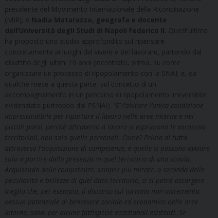
presidente del Movimento Internazionale della Riconciliazione
(MIR), e
Nadia Matarazzo, geografa e docente
dell’Università degli Studi di Napoli Federico II.
Quest’ultima
ha proposto uno studio approfondito sul ripensare
concretamente ai luoghi del vivere e del lavorare, partendo dal
dibattito degli ultimi 10 anni (incentrato, prima, su come
organizzare un processo di ripopolamento con la SNAI, e, da
qualche mese a questa parte, sul concetto di un
accompagnamento in un percorso di spopolamento irreversibile
evidenziato purtroppo dal PSNAI).
“E’ l’abitare l’unica condizione
imprescindibile per riportare il lavoro nelle aree interne e nei
piccoli paesi, perché attraverso il lavoro si esprimono le vocazioni
territoriali, non solo quelle personali. Come? Prima di tutto
attraverso l’acquisizione di competenze, e quelle si possono avviare
solo a partire dalla presenza in quel territorio di una scuola.
Acquisendo delle competenze, sempre più mirate, a seconda delle
peculiarità e bellezze di quel dato territorio, ci si potrà accorgere
meglio che, per esempio, il discorso sul turismo non incrementa
nessun potenziale di benessere sociale ed economico nelle aree
interne, salvo per alcune fattispecie eccezionali esistenti. Se