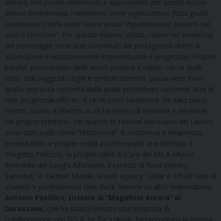
denaro, vita perché innamorati e appassionati per questo nostro
Sannio beneventano, ritenevamo, come organizzatori, fosse giusto
contaminarci delle tante buone prassi imprenditoriali presenti sul
nostro territorio”
. Per questo motivo, infatti, i lavori nei workshop
del pomeriggio sono stati coordinati dai protagonisti diretti di
alcuni buoni e virtuosi modelli imprenditoriali e progettuali. Proprio
perché, presentando delle azioni positive e valide, con le quali
sono stati raggiunti sogni e centrati obiettivi, possa venir fuori
quella speranza concreta dalla quale potrebbero nascerne altre di
idee progettuali efficaci. E ce ne sono tantissime. Va dato pieno
merito, spazio e riflettori a chi ha deciso di resistere e rimanere
nel proprio territorio. Per questo III Festival diocesano del Lavoro
sono stati scelti come “testimonial” di resistenza e rimanenza,
presentando le proprie realtà ai partecipanti ai workshop: il
Progetto Policoro, la progettualità di iCare del MILA-Museo
Itinerante dei Luoghi Alfonsiani, il servizio di food delivery
Samneat, le Cantine Mustilli, la web agency Tublat e il think tank di
studenti e professionisti Give Back. Mentre un altro imprenditore,
Antonio Posillico, titolare di “Maglificio Aurora” di
Durazzano,
che ha subito lanciato una proposta di
collaborazione con l’IIS A. M. De’ Liguori, ha raccontato la propria