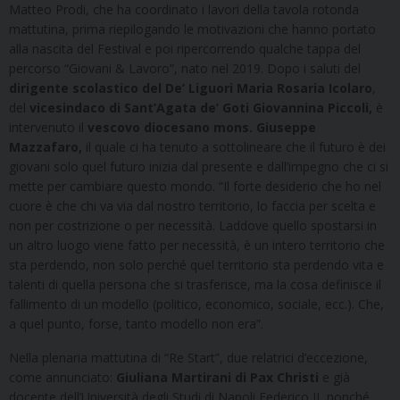
Matteo Prodi, che ha coordinato i lavori della tavola rotonda
mattutina, prima riepilogando le motivazioni che hanno portato
alla nascita del Festival e poi ripercorrendo qualche tappa del
percorso “Giovani & Lavoro”, nato nel 2019. Dopo i saluti del
dirigente scolastico del De’ Liguori Maria Rosaria Icolaro
,
del
vicesindaco di Sant’Agata de’ Goti Giovannina Piccoli,
è
intervenuto il
vescovo diocesano mons. Giuseppe
Mazzafaro,
il quale ci ha tenuto a sottolineare che il futuro è dei
giovani solo quel futuro inizia dal presente e dall’impegno che ci si
mette per cambiare questo mondo. “Il forte desiderio che ho nel
cuore è che chi va via dal nostro territorio, lo faccia per scelta e
non per costrizione o per necessità. Laddove quello spostarsi in
un altro luogo viene fatto per necessità, è un intero territorio che
sta perdendo, non solo perché quel territorio sta perdendo vita e
talenti di quella persona che si trasferisce, ma la cosa definisce il
fallimento di un modello (politico, economico, sociale, ecc.). Che,
a quel punto, forse, tanto modello non era”.
Nella plenaria mattutina di “Re Start”, due relatrici d’eccezione,
come annunciato:
Giuliana Martirani di Pax Christi
e già
docente dell’Università degli Studi di Napoli Federico II, nonché