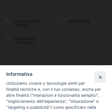
CURIA: UFFICI E
PARROCCHIE
SERVIZI
DOCUMENTI
PASTORALI
PHOTOGALLERY
VIDEOGALLERY
Informativa
Utilizziamo cookie o tecnologie simili per
finalità tecniche e, con il tuo consenso, anche per
altre finalità ("interazioni e funzionalità semplici",
S
EDE VESCOVILE
"miglioramento dell'esperienza", "misurazione" e
Piazza Wojtyla, 1
"targeting e pubblicità") come specificato nella
82032 Cerreto Sannita (BN)