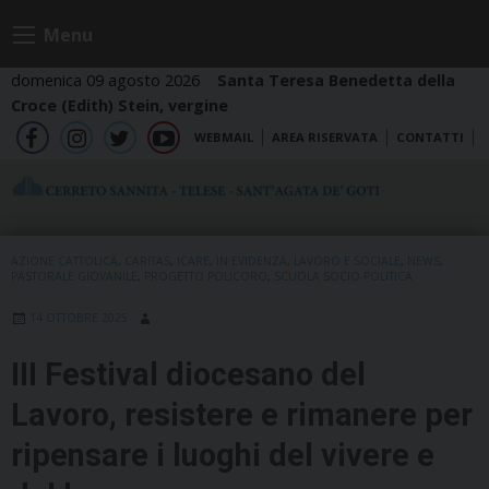
Skip
Menu
to
content
domenica 09 agosto 2026
Santa Teresa Benedetta della
Croce (Edith) Stein, vergine
WEBMAIL
AREA RISERVATA
CONTATTI
fb
ig
tw
yt
AZIONE CATTOLICA
,
CARITAS
,
ICARE
,
IN EVIDENZA
,
LAVORO E SOCIALE
,
NEWS
,
PASTORALE GIOVANILE
,
PROGETTO POLICORO
,
SCUOLA SOCIO-POLITICA
14 OTTOBRE 2025
III Festival diocesano del
Lavoro, resistere e rimanere per
ripensare i luoghi del vivere e