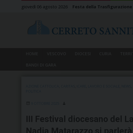
Skip
giovedì 06 agosto 2026
Festa della Trasfigurazione
to
content
HOME
VESCOVO
DIOCESI
CURIA
TERRI
BANDI DI GARA
AZIONE CATTOLICA
,
CARITAS
,
ICARE
,
LAVORO E SOCIALE
,
NEWS
,
POLITICA
9 OTTOBRE 2025
III Festival diocesano del L
Nadia Matarazzo si parlerà d