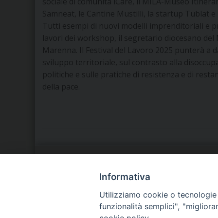
sociale di comunità iCare, il MILA-Museo Itinerant
Samneat, le Cantine Mustilli, la startup Tublat e 
Tutti esempi di nuovi modelli imprenditoriali e pr
lavori dei workshop, il segretario diocesano del
Marenna. Il Festival del Lavoro 2025 punterà a d
sviluppo territoriale, sul contrasto alla disoccup
politiche e sulle pratiche di resistenza e di rest
della pace.
LA NOSTRA DIOCESI
C
Informativa
Utilizziamo cookie o tecnologie s
IL VESCOVO
P
funzionalità semplici", "miglior