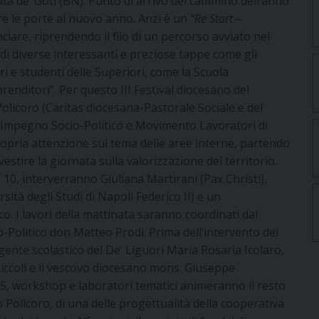
ta de’ Goti (BN). Punto di arrivo del cammino dell’anno
e le porte al nuovo anno. Anzi è un
“Re Start –
nciare, riprendendo il filo di un percorso avviato nel
 di diverse interessanti e preziose tappe come gli
ri e studenti delle Superiori, come la Scuola
renditori”. Per questo III Festival diocesano del
olicoro (Caritas diocesana-Pastorale Sociale e del
’Impegno Socio-Politico e Movimento Lavoratori di
ropria attenzione sul tema delle aree interne, partendo
tire la giornata sulla valorizzazione del territorio.
 10, interverranno Giuliana Martirani (Pax Christi),
ità degli Studi di Napoli Federico II) e un
co. I lavori della mattinata saranno coordinati dal
-Politico don Matteo Prodi. Prima dell’intervento dei
rigente scolastico del De’ Liguori Maria Rosaria Icolaro,
Piccoli e il vescovo diocesano mons. Giuseppe
15, workshop e laboratori tematici animeranno il resto
 Policoro, di una delle progettualità della cooperativa