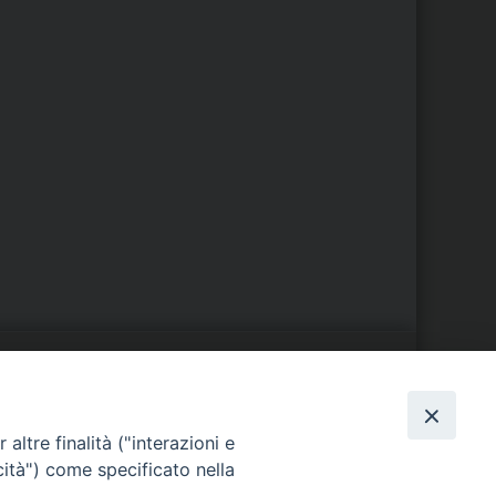
S
EDE VESCOVILE
altre finalità ("interazioni e
Piazza Wojtyla, 1
cità") come specificato nella
82032 Cerreto Sannita (BN)