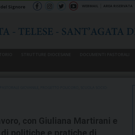
WEBMAIL
AREA RISERVATA
 del Signore
f
ig
tw
yt
b
TORIO
STRUTTURE DIOCESANE
DOCUMENTI PASTORALI
PASTORALE GIOVANILE
,
PROGETTO POLICORO
,
SCUOLA SOCIO-
avoro, con Giuliana Martirani e
i politiche e pratiche di