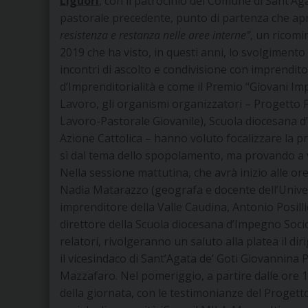
Liguori
,
con il patrocinio del Comune di Sant’Aga
pastorale precedente, punto di partenza che apr
resistenza e restanza nelle aree interne”
, un ricomi
2019 che ha visto, in questi anni, lo svolgimento
incontri di ascolto e condivisione con imprendito
d’Imprenditorialità e come il Premio “Giovani Imp
Lavoro, gli organismi organizzatori – Progetto P
Lavoro-Pastorale Giovanile), Scuola diocesana d
Azione Cattolica – hanno voluto focalizzare la p
sì dal tema dello spopolamento, ma provando a ves
Nella sessione mattutina, che avrà inizio alle ore
Nadia Matarazzo (geografa e docente dell’Univers
imprenditore della Valle Caudina, Antonio Posilli
direttore della Scuola diocesana d’Impegno Socio
relatori, rivolgeranno un saluto alla platea il di
il vicesindaco di Sant’Agata de’ Goti Giovannina 
Mazzafaro. Nel pomeriggio, a partire dalle ore 
della giornata, con le testimonianze del Progetto