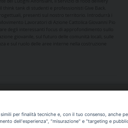
e dei Luoghi Alfonsiani, il servizio di food delivery
il think tank di studenti e professionisti Give Back.
ogettuali, presenti sul nostro territorio. Introdurrà i
 Movimento Lavoratori di Azione Cattolica Giovanni Pio
are degli interessanti focus di approfondimento sullo
azione giovanile, sul futuro delle comunità locali, sulle
anza e sul ruolo delle aree interne nella costruzione
URIA: UFFICI E SERVIZI
PHOTOGALLERY
imili per finalità tecniche e, con il tuo consenso, anche per 
ARROCCHIE
VIDEOGALLERY
amento dell'esperienza", "misurazione" e "targeting e pubbli