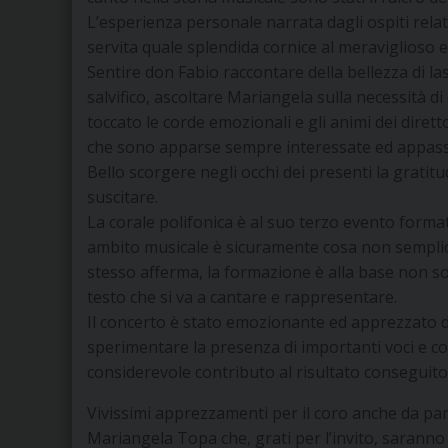
L’esperienza personale narrata dagli ospiti relato
servita quale splendida cornice al meraviglioso 
Sentire don Fabio raccontare della bellezza di la
salvifico, ascoltare Mariangela sulla necessità di
toccato le corde emozionali e gli animi dei diretto
che sono apparse sempre interessate ed appass
Bello scorgere negli occhi dei presenti la grati
suscitare.
La corale polifonica è al suo terzo evento forma
ambito musicale è sicuramente cosa non semplice,
stesso afferma, la formazione è alla base non so
testo che si va a cantare e rappresentare.
Il concerto è stato emozionante ed apprezzato da 
sperimentare la presenza di importanti voci e c
considerevole contributo al risultato conseguito
Vivissimi apprezzamenti per il coro anche da par
Mariangela Topa che, grati per l’invito, saranno f