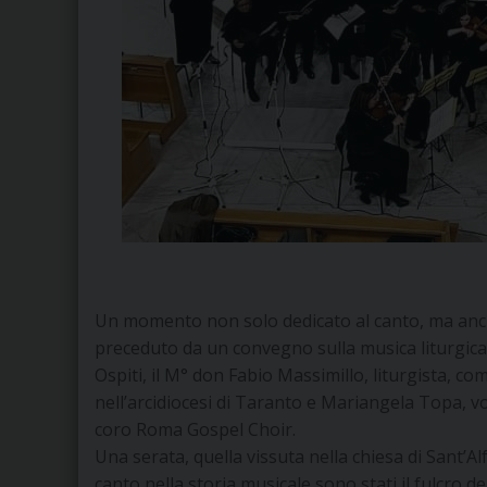
Un momento non solo dedicato al canto, ma anche 
preceduto da un convegno sulla musica liturgic
Ospiti, il M° don Fabio Massimillo, liturgista, co
nell’arcidiocesi di Taranto e Mariangela Topa, voc
coro Roma Gospel Choir.
Una serata, quella vissuta nella chiesa di Sant’Al
canto nella storia musicale sono stati il fulcro d