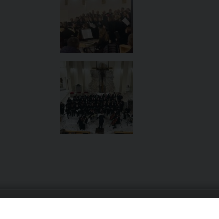
URIA: UFFICI E SERVIZI
PHOTOGALLERY