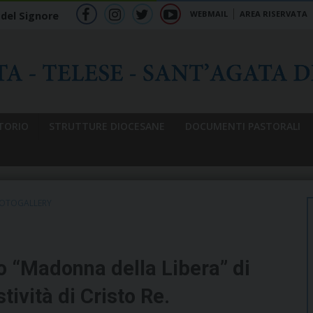
WEBMAIL
AREA RISERVATA
 del Signore
f
ig
tw
yt
b
TORIO
STRUTTURE DIOCESANE
DOCUMENTI PASTORALI
OTOGALLERY
o “Madonna della Libera” di
tività di Cristo Re.