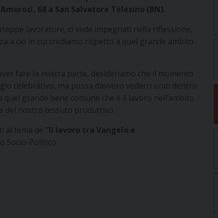
a Amorosi, 68 a San Salvatore Telesino (BN).
useppe lavoratore, ci vede impegnati nella riflessione,
zza a ciò in cui crediamo rispetto a quel grande ambito
over fare la nostra parte, desideriamo che il momento
io celebrativo, ma possa davvero vederci uniti dentro
 a quel grande bene comune che è il lavoro nell’ambito
te del nostro tessuto produttivo.
ti al tema de
“Il lavoro tra Vangelo e
 Socio-Politico.