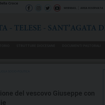
ella Croce
WEBMAIL
AREA RISERVATA
f
ig
tw
yt
b
TORIO
STRUTTURE DIOCESANE
DOCUMENTI PASTORALI
UOLA SOCIO-POLITICA
ione del vescovo Giuseppe con
lie