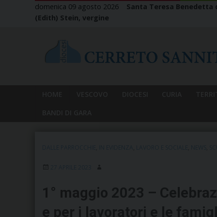
Skip
domenica 09 agosto 2026
Santa Teresa Benedetta d
to
(Edith) Stein, vergine
content
HOME
VESCOVO
DIOCESI
CURIA
TERRI
BANDI DI GARA
DALLE PARROCCHIE
,
IN EVIDENZA
,
LAVORO E SOCIALE
,
NEWS
,
SC
27 APRILE 2023
1° maggio 2023 – Celebraz
e per i lavoratori e le famig