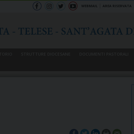
WEBMAIL
AREA RISERVATA
f
ig
tw
yt
b
TORIO
STRUTTURE DIOCESANE
DOCUMENTI PASTORALI