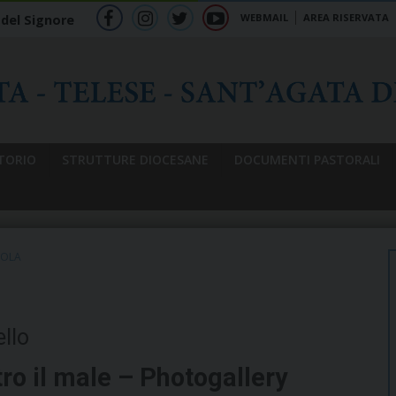
WEBMAIL
AREA RISERVATA
 del Signore
f
ig
tw
yt
b
TORIO
STRUTTURE DIOCESANE
DOCUMENTI PASTORALI
UOLA
ello
ro il male – Photogallery