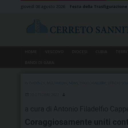
Skip
giovedì 06 agosto 2026
Festa della Trasfigurazione
to
content
HOME
VESCOVO
DIOCESI
CURIA
TERRI
BANDI DI GARA
IN EVIDENZA
,
MULTIMEDIA
,
NEWS
,
PHOTOGALLERY
,
UFFICIO SC
30 OTTOBRE 2022
a cura di Antonio Filadelfio Capp
Coraggiosamente uniti cont