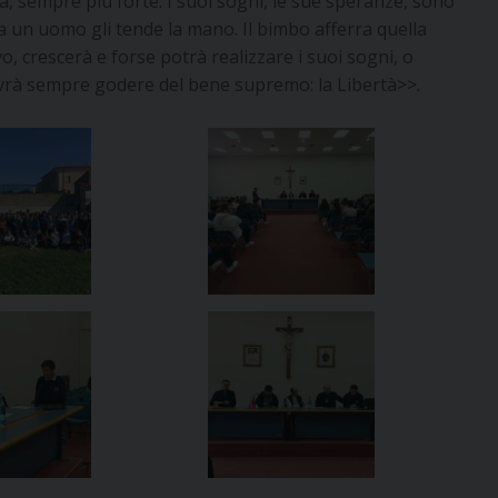
, sempre più forte. I suoi sogni, le sue speranze, sono
za un uomo gli tende la mano. Il bimbo afferra quella
, crescerà e forse potrà realizzare i suoi sogni, o
dovrà sempre godere del bene supremo: la Libertà>>.