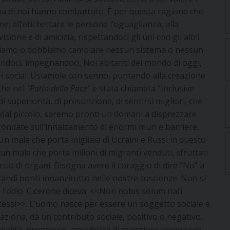
prima di noi hanno combattuto. È per questa ragione che
; all’etichettare le persone l’uguaglianza, alla
sione e di amicizia, rispettandoci gli uni con gli altri
ossiamo o dobbiamo cambiare nessun sistema o nessun
doci, impegnandoci. Noi abitanti del mondo di oggi,
 i social. Usiamole con senno, puntando alla creazione
che nel
“Patto della Pace”
è stata chiamata “Inclusive
 superiorità, di presunzione, di sentirsi migliori, che
 dal piccolo, saremo pronti un domani a disprezzare
 fondate sull’innalzamento di enormi muri e barriere,
Un male che porta migliaia di Ucraini e Russi in questo
un male che porta milioni di migranti venduti, sfruttati
io di organi. Bisogna avere il coraggio di dire “No” a
randi ponti innanzitutto nelle nostre coscienze. Non si
a l’odio. Cicerone diceva: <<Non nobis solum nati
tessi>>. L’uomo nasce per essere un soggetto sociale e
laziona, dà un contributo sociale, positivo o negativo.
ialità, progresso, possibilità di maggiore benessere,