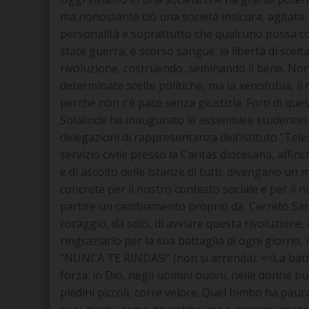
ma nonostante ciò una società insicura, agitata. 
personalità e soprattutto che qualcuno possa co
state guerra, è scorso sangue: la libertà di scelt
rivoluzione, costruendo, seminando il bene. No
determinate scelte politiche, ma la xenofobia, il
perché non c’è pace senza giustizia. Forti di qu
Solalinde ha inaugurato le assemblee studentesc
delegazioni di rappresentanza dell’istituto “Telesi
servizio civile presso la Caritas diocesana, af
e di ascolto delle istanze di tutti, divengano un
concrete per il nostro contesto sociale e per il 
partire un cambiamento proprio da Cerreto Sannit
coraggio, da solo, di avviare questa rivoluzione
ringraziarlo per la sua battaglia di ogni giorno, 
“NUNCA TE RINDAS!” (non si arrenda). <<La battagl
forza: in Dio, negli uomini buoni, nelle donne buo
piedini piccoli, corre veloce. Quel bimbo ha paur