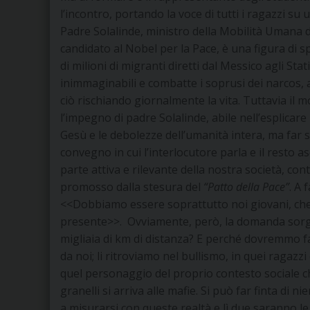
l’incontro, portando la voce di tutti i ragazzi su
Padre Solalinde, ministro della Mobilità Umana 
candidato al Nobel per la Pace, è una figura di sp
di milioni di migranti diretti dal Messico agli St
inimmaginabili e combatte i soprusi dei narcos, a 
ciò rischiando giornalmente la vita. Tuttavia il
l’impegno di padre Solalinde, abile nell’esplicare 
Gesù e le debolezze dell’umanità intera, ma far sì
convegno in cui l’interlocutore parla e il resto a
parte attiva e rilevante della nostra società, co
promosso dalla stesura del
“Patto della Pace”
. A 
<<Dobbiamo essere soprattutto noi giovani, che
presente>>. Ovviamente, però, la domanda sorge
migliaia di km di distanza? E perché dovremmo far
da noi; li ritroviamo nel bullismo, in quei ragazzi 
quel personaggio del proprio contesto sociale ch
granelli si arriva alle mafie. Si può far finta di 
a misurarsi con queste realtà e lì due saranno le 