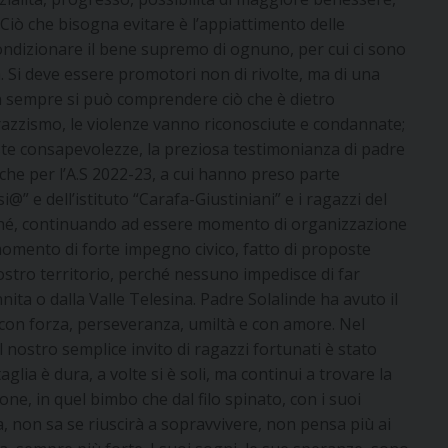
Ciò che bisogna evitare è l’appiattimento delle
ndizionare il bene supremo di ognuno, per cui ci sono
a. Si deve essere promotori non di rivolte, ma di una
n sempre si può comprendere ciò che è dietro
 razzismo, le violenze vanno riconosciute e condannate;
este consapevolezze, la preziosa testimonianza di padre
he per l’A.S 2022-23, a cui hanno preso parte
@” e dell’istituto “Carafa-Giustiniani” e i ragazzi del
finché, continuando ad essere momento di organizzazione
 momento di forte impegno civico, fatto di proposte
nostro territorio, perché nessuno impedisce di far
a o dalla Valle Telesina. Padre Solalinde ha avuto il
, con forza, perseveranza, umiltà e con amore. Nel
il nostro semplice invito di ragazzi fortunati è stato
ia è dura, a volte si è soli, ma continui a trovare la
ne, in quel bimbo che dal filo spinato, con i suoi
a, non sa se riuscirà a sopravvivere, non pensa più ai