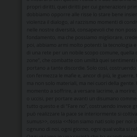
propri diritti, quei diritti per cui generazioni 
dobbiamo opporre alle risse lo stare bene insieme
violenza il dialogo, al razzismo momenti di condivi
nelle nostre diversità, consapevoli che non p
fondamento, ma che possiamo migliorare, creden
poi, abbiamo armi molto potenti: la tecnologia e
di una rete per un nobile scopo comune, quella 
zone”, che combatte con umiltà quei sentimenti di
portano a tante discordie. Solo così, costruendo
con fermezza le mafie e, ancor di più, le guerre,
ma non solo materiali, ma nei cuori della gente. 
momento a soffrire, a versare lacrime, a morire; 
o uccisi, per portare avanti un disumano commerc
tutto questo e di “Fare no”, costruendo invece g
può realizzare la pace se interiormente si coltiv
sumus>>, ossia <<Non siamo nati solo per noi s
ognuno di noi, ogni giorno, ogni qual volta si re
Oggi viviamo in una società che ha grandi potenz