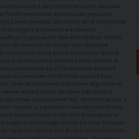
 una tematica che è particolarmente sentita dai sodini.
del Pacifico meridionale del vescovado messicano,
icco a livello mondiale, che si batte per la salvaguardia
ati Uniti, soggetti a rapimento e a commerci
volte purtroppo aiutati dalle autorità locali. Fa tutto
 motivo del momento non è stato solo raccontare
la sua missione, la sua grande fiducia nella figura di
 che si andasse oltre il semplice e futile concetto di
scolta passivamente; far sì che s’iniziasse ad essere
ntinuando a seminare ciò che l’anno scorso è stato
farlo, come ha sottolineato il portavoce degli studenti,
 saremo anche il futuro, ma siamo soprattutto il
 spontanea: cosa possiamo fare, nel nostro piccolo, a
lo? I soprusi, le ingiustizie, il male non sono lontani
che la sera escono per il solo sfizio di delinquere, in
e sceglie di dettare legge, perché più forte. Da questi
niente, ma prima o poi ognuno di noi si troverà costretto
strade percorribili: farsi sottomettere, o far valere i