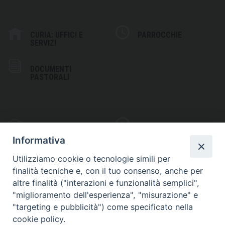
CURIA: UFFICI E
PARROCCHIE
SERVIZI
DOCUMENTI
PASTORALI
PHOTOGALLERY
VIDEOGALLERY
Informativa
Utilizziamo cookie o tecnologie simili per
finalità tecniche e, con il tuo consenso, anche per
altre finalità ("interazioni e funzionalità semplici",
S
EDE VESCOVILE
"miglioramento dell'esperienza", "misurazione" e
Piazza Wojtyla, 1
"targeting e pubblicità") come specificato nella
82032 Cerreto Sannita (BN)
cookie policy.