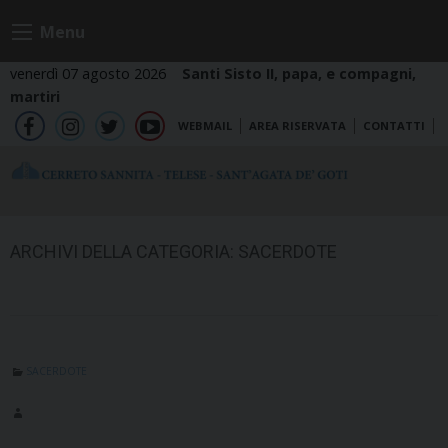
Skip
Menu
to
content
venerdì 07 agosto 2026
Santi Sisto II, papa, e compagni,
martiri
WEBMAIL
AREA RISERVATA
CONTATTI
fb
ig
tw
yt
ARCHIVI DELLA CATEGORIA:
SACERDOTE
SACERDOTE