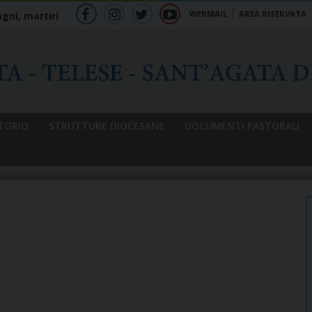
WEBMAIL
AREA RISERVATA
gni, martiri
f
ig
tw
yt
b
TORIO
STRUTTURE DIOCESANE
DOCUMENTI PASTORALI