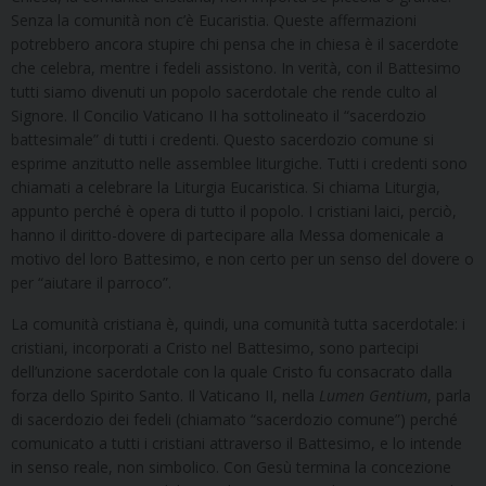
Senza la comunità non c’è Eucaristia. Queste affermazioni
potrebbero ancora stupire chi pensa che in chiesa è il sacerdote
che celebra, mentre i fedeli assistono. In verità, con il Battesimo
tutti siamo divenuti un popolo sacerdotale che rende culto al
Signore. Il Concilio Vaticano II ha sottolineato il “sacerdozio
battesimale” di tutti i credenti. Questo sacerdozio comune si
esprime anzitutto nelle assemblee liturgiche. Tutti i credenti sono
chiamati a celebrare la Liturgia Eucaristica. Si chiama Liturgia,
appunto perché è opera di tutto il popolo. I cristiani laici, perciò,
hanno il diritto-dovere di partecipare alla Messa domenicale a
motivo del loro Battesimo, e non certo per un senso del dovere o
per “aiutare il parroco”.
La comunità cristiana è, quindi, una comunità tutta sacerdotale: i
cristiani, incorporati a Cristo nel Battesimo, sono partecipi
dell’unzione sacerdotale con la quale Cristo fu consacrato dalla
forza dello Spirito Santo. Il Vaticano II, nella
Lumen Gentium
, parla
di sacerdozio dei fedeli (chiamato “sacerdozio comune”) perché
comunicato a tutti i cristiani attraverso il Battesimo, e lo intende
in senso reale, non simbolico. Con Gesù termina la concezione