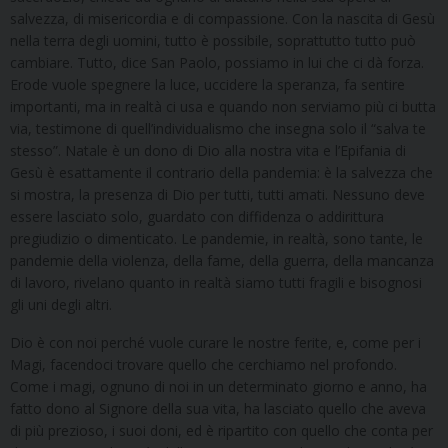
salvezza, di misericordia e di compassione. Con la nascita di Gesù
nella terra degli uomini, tutto è possibile, soprattutto tutto può
cambiare. Tutto, dice San Paolo, possiamo in lui che ci dà forza.
Erode vuole spegnere la luce, uccidere la speranza, fa sentire
importanti, ma in realtà ci usa e quando non serviamo più ci butta
via, testimone di quell’individualismo che insegna solo il “salva te
stesso”. Natale è un dono di Dio alla nostra vita e l’Epifania di
Gesù è esattamente il contrario della pandemia: è la salvezza che
si mostra, la presenza di Dio per tutti, tutti amati. Nessuno deve
essere lasciato solo, guardato con diffidenza o addirittura
pregiudizio o dimenticato. Le pandemie, in realtà, sono tante, le
pandemie della violenza, della fame, della guerra, della mancanza
di lavoro, rivelano quanto in realtà siamo tutti fragili e bisognosi
gli uni degli altri.
Dio è con noi perché vuole curare le nostre ferite, e, come per i
Magi, facendoci trovare quello che cerchiamo nel profondo.
Come i magi, ognuno di noi in un determinato giorno e anno, ha
fatto dono al Signore della sua vita, ha lasciato quello che aveva
di più prezioso, i suoi doni, ed è ripartito con quello che conta per