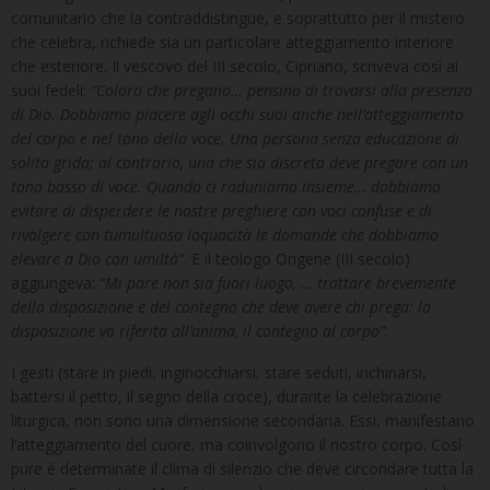
comunitario che la contraddistingue, e soprattutto per il mistero
che celebra, richiede sia un particolare atteggiamento interiore
che esteriore. Il vescovo del III secolo, Cipriano, scriveva così ai
suoi fedeli:
“Coloro che pregano… pensino di trovarsi alla presenza
di Dio. Dobbiamo piacere agli occhi suoi anche nell’atteggiamento
del corpo e nel tono della voce. Una persona senza educazione di
solito grida; al contrario, una che sia discreta deve pregare con un
tono basso di voce. Quando ci raduniamo insieme… dobbiamo
evitare di disperdere le nostre preghiere con voci confuse e di
rivolgere con tumultuosa loquacità le domande che dobbiamo
elevare a Dio con umiltà”
. E il teologo Origene (III secolo)
aggiungeva:
“Mi pare non sia fuori luogo, … trattare brevemente
della disposizione e del contegno che deve avere chi prega: la
disposizione va riferita all’anima, il contegno al corpo”.
I gesti (stare in piedi, inginocchiarsi, stare seduti, inchinarsi,
battersi il petto, il segno della croce), durante la celebrazione
liturgica, non sono una dimensione secondaria. Essi, manifestano
l’atteggiamento del cuore, ma coinvolgono il nostro corpo. Così
pure è determinate il clima di silenzio che deve circondare tutta la