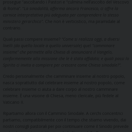
prosegue “ascoltando i Pastori e “culmina nell’ascolto del Vescovo
di Roma”. “
La sinodalità, afferma ancora Francesco, ci offre la
cornice interpretativa più adeguata per comprendere lo stesso
ministero gerarchico”.
Che non è verticistico, ma piramidale al
contrario.
Quali passi compiere insieme?
“Come si realizza oggi, a diversi
livelli (da quello locale a quello universale) quel “camminare
insieme” che permette alla Chiesa di annunciare il Vangelo,
conformemente alla missione che le è stata affidata; e quali passi lo
Spirito ci invita a compiere per crescere come Chiesa sinodale?”.
Credo personalmente che camminare insieme al nostro popolo,
nasca soprattutto dal celebrare insieme al nostro popolo, come
celebrare insieme ci aiuta a dare corpo al nostro camminare
insieme. È una visione di Chiesa, meno clericale, più fedele al
Vaticano II.
Ripartiamo allora con il Cammino Sinodale. A cerchi concentrici
partiamo, compatibilmente con il tempo che stiamo vivendo, dai
nostri consigli pastorali per poi continuare come il Sinodo prevede