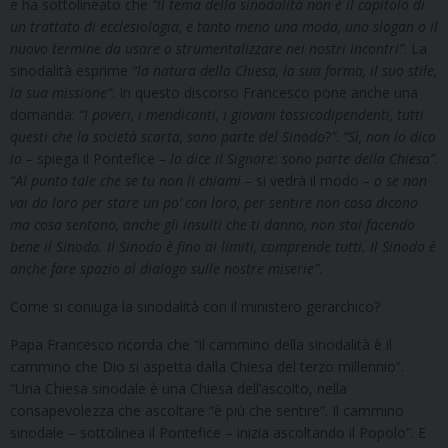
e ha sottolineato che
“il tema della sinodalità non è il capitolo di
un trattato di ecclesiologia, e tanto meno una moda, uno slogan o il
nuovo termine da usare o strumentalizzare nei nostri incontri”
. La
sinodalità esprime
“la natura della Chiesa, la sua forma, il suo stile,
la sua missione”
. In questo discorso Francesco pone anche una
domanda:
“I poveri, i mendicanti, i giovani tossicodipendenti, tutti
questi che la società scarta, sono parte del Sinodo
?
”
.
“Sì, non lo dico
io –
spiega il Pontefice
– lo dice il Signore: sono parte della Chiesa”
.
“Al punto tale che se tu non li chiami –
si vedrà il modo
– o se non
vai da loro per stare un po’ con loro, per sentire non cosa dicono
ma cosa sentono, anche gli insulti che ti danno, non stai facendo
bene il Sinodo. Il Sinodo è fino ai limiti, comprende tutti. Il Sinodo è
anche fare spazio al dialogo sulle nostre miserie”
.
Come si coniuga la sinodalità con il ministero gerarchico?
Papa Francesco ricorda che “il cammino della sinodalità è il
cammino che Dio si aspetta dalla Chiesa del terzo millennio”.
“Una Chiesa sinodale è una Chiesa dell’ascolto, nella
consapevolezza che ascoltare “è più che sentire”. Il cammino
sinodale – sottolinea il Pontefice – inizia ascoltando il Popolo”. E