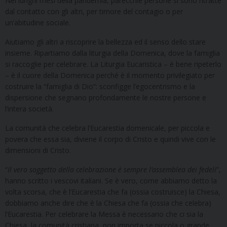
Nei lunghi mesi della pandemia, parecchie persone si sono ritratte
dal contatto con gli altri, per timore del contagio o per
un’abitudine sociale.
Aiutiamo gli altri a riscoprire la bellezza ed il senso dello stare
insieme. Ripartiamo dalla liturgia della Domenica, dove la famiglia
si raccoglie per celebrare. La Liturgia Eucaristica – è bene ripeterlo
– è il cuore della Domenica perché è il momento privilegiato per
costruire la “famiglia di Dio”: sconfigge l’egocentrismo e la
dispersione che segnano profondamente le nostre persone e
l’intera società.
La comunità che celebra l’Eucarestia domenicale, per piccola e
povera che essa sia, diviene il corpo di Cristo e quindi vive con le
dimensioni di Cristo.
“
Il vero soggetto della celebrazione è sempre l’assemblea dei fedeli
”,
hanno scritto i vescovi italiani. Se è vero, come abbiamo detto la
volta scorsa, che è l’Eucarestia che fa (ossia costruisce) la Chiesa,
dobbiamo anche dire che è la Chiesa che fa (ossia che celebra)
l’Eucarestia. Per celebrare la Messa è necessario che ci sia la
Chiesa, la comunità cristiana, non importa se piccola o grande.