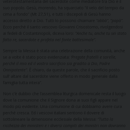
veterotestamentaria del sacerdote come mediatore tra Dio e il
suo popolo. Gesù, morendo, ha squarciato “il velo del tempio da
cima a fondo” (Mt 27,51), e tutti i discepoli di Gesù hanno
accesso diretto a Dio. Tutti lo possono chiamare
“abbà”, “papà”
.
Ecco perché il santo vescovo Giovanni Crisostomo, rivolgendosi
ai fedeli di Costantinopoli, diceva loro:
“Anche tu, anche tu sei stato
fatto re, sacerdote e profeta nel fonte battesimale”.
Sempre la Messa è stata una celebrazione della comunità, anche
se a volte è stato poco evidenziata:
‘Pregate fratelli e sorelle,
perché il mio ed il vostro sacrificio sia gradito a Dio, Padre
Onnipotente”
. È chiaro, da queste parole, che il sacrificio posto
sull’ altare dal sacerdote viene offerto in modo generale dalla
famiglia tutta intera”.
Non c’è dubbio che l’assemblea liturgica domenicale resta il luogo
dove la comunione che il Signore dona ai suoi figli appare nel
modo più evidente. Una comunione di cui dobbiamo avere cura
perché cresca. Ed i vescovi italiani sentono il dovere di
sottolineare la dimensione ecclesiale della Messa:
“Tutta la
ricchezza dei ministeri e i diversi compiti dei ministri non dovranno