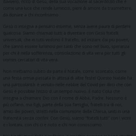
davvero, ricco di Gesù, della sua vocazione al sacerdozio che è
come una luce che rende luminosi, pieni di amore da trasmettere,
da donare a chi incontriamo.
Gesù ci insegna a pensarci insieme, senza avere paura di perdere
qualcosa. Siamo chiamati tutti a diventare con Gesù fratelli
universali, che in tutti vedono il fratello, ad iniziare dai più poveri,
che sanno essere luminosi per tanti che sono nel buio, speranza
per chi è nella sofferenza, consolazione di vita vera per tutti gli
uomini cercatori di vita vera.
Non mettiamo subito da parte il Natale, come scontato, come
una festa ormai passata in attesa di altre feste! Questo Natale ha
una particolarità: è venuto nelle nebbie del Covid per dirci che con
Gesù è possibile l’inizio di un tempo nuovo. È nato Colui che
insegna a chiamare Dio con il nome di Abbà, Padre. Nessuno è
più orfano, ma figli, parte della sua famiglia, fratelli tra di noi,
amici dei poveri, stretti nella comunione della Chiesa, uniti in una
fraternità senza confini. Con Gesù, siamo “fratelli tutti” con i vicini
e i lontani, con chi ci è noto e chi non conosciamo.