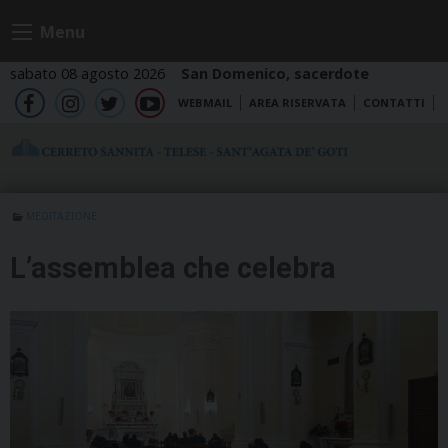
Skip
Menu
to
content
sabato 08 agosto 2026
San Domenico, sacerdote
WEBMAIL
AREA RISERVATA
CONTATTI
fb
ig
tw
yt
MEDITAZIONE
L’assemblea che celebra