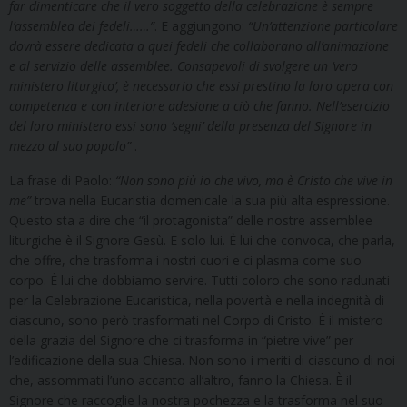
far dimenticare che il vero soggetto della celebrazione è sempre
l’assemblea dei fedeli……”
. E aggiungono:
“Un’attenzione particolare
dovrà essere dedicata a quei fedeli che collaborano all’animazione
e al servizio delle assemblee. Consapevoli di svolgere un ‘vero
ministero liturgico’, è necessario che essi prestino la loro opera con
competenza e con interiore adesione a ciò che fanno. Nell’esercizio
del loro ministero essi sono ‘segni’ della presenza del Signore in
mezzo al suo popolo”
.
La frase di Paolo:
“Non sono più io che vivo, ma è Cristo che vive in
me”
trova nella Eucaristia domenicale la sua più alta espressione.
Questo sta a dire che “il protagonista” delle nostre assemblee
liturgiche è il Signore Gesù. E solo lui. È lui che convoca, che parla,
che offre, che trasforma i nostri cuori e ci plasma come suo
corpo. È lui che dobbiamo servire. Tutti coloro che sono radunati
per la Celebrazione Eucaristica, nella povertà e nella indegnità di
ciascuno, sono però trasformati nel Corpo di Cristo. È il mistero
della grazia del Signore che ci trasforma in “pietre vive” per
l’edificazione della sua Chiesa. Non sono i meriti di ciascuno di noi
che, assommati l’uno accanto all’altro, fanno la Chiesa. È il
Signore che raccoglie la nostra pochezza e la trasforma nel suo