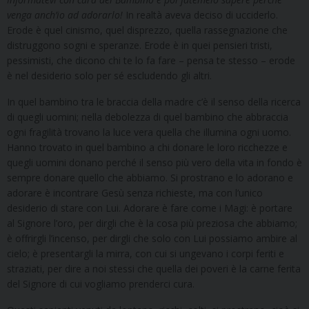
venga anch’io ad adorarlo!
In realtà aveva deciso di ucciderlo.
Erode è quel cinismo, quel disprezzo, quella rassegnazione che
distruggono sogni e speranze. Erode è in quei pensieri tristi,
pessimisti, che dicono chi te lo fa fare – pensa te stesso – erode
è nel desiderio solo per sé escludendo gli altri.
In quel bambino tra le braccia della madre c’è il senso della ricerca
di quegli uomini; nella debolezza di quel bambino che abbraccia
ogni fragilità trovano la luce vera quella che illumina ogni uomo.
Hanno trovato in quel bambino a chi donare le loro ricchezze e
quegli uomini donano perché il senso più vero della vita in fondo è
sempre donare quello che abbiamo. Si prostrano e lo adorano e
adorare è incontrare Gesù senza richieste, ma con l’unico
desiderio di stare con Lui. Adorare è fare come i Magi: è portare
al Signore l’oro, per dirgli che è la cosa più preziosa che abbiamo;
è offrirgli l’incenso, per dirgli che solo con Lui possiamo ambire al
cielo; è presentargli la mirra, con cui si ungevano i corpi feriti e
straziati, per dire a noi stessi che quella dei poveri è la carne ferita
del Signore di cui vogliamo prenderci cura.