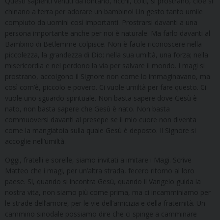
Questi sapienti venuti da lontano, ricchi, colti, si prostrano, cioè si
chinano a terra per adorare un bambino! Un gesto tanto umile
compiuto da uomini così importanti. Prostrarsi davanti a una
persona importante anche per noi è naturale. Ma farlo davanti al
Bambino di Betlemme colpisce. Non è facile riconoscere nella
piccolezza, la grandezza di Dio; nella sua umiltà, una forza; nella
misericordia e nel perdono la via per salvare il mondo. I magi si
prostrano, accolgono il Signore non come lo immaginavano, ma
così com’è, piccolo e povero. Ci vuole umiltà per fare questo. Ci
vuole uno sguardo spirituale. Non basta sapere dove Gesù è
nato, non basta sapere che Gesù è nato. Non basta
commuoversi davanti al presepe se il mio cuore non diventa
come la mangiatoia sulla quale Gesù è deposto. Il Signore si
accoglie nell’umiltà.
Oggi, fratelli e sorelle, siamo invitati a imitare i Magi. Scrive
Matteo che i magi, per un’altra strada, fecero ritorno al loro
paese. Sì, quando si incontra Gesù, quando il Vangelo guida la
nostra vita, non siamo più come prima, ma ci incamminiamo per
le strade dell’amore, per le vie dell’amicizia e della fraternità. Un
cammino sinodale possiamo dire che ci spinge a camminare