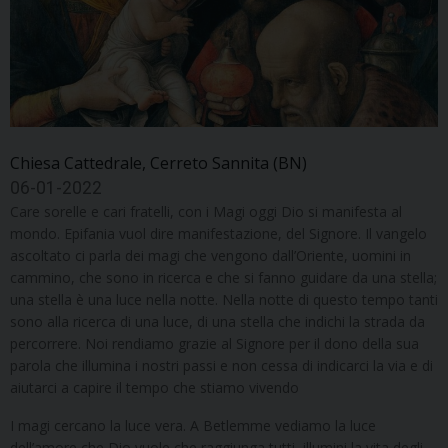
Chiesa Cattedrale, Cerreto Sannita (BN)
06-01-2022
Care sorelle e cari fratelli, con i Magi oggi Dio si manifesta al
mondo. Epifania vuol dire manifestazione, del Signore. Il vangelo
ascoltato ci parla dei magi che vengono dall’Oriente, uomini in
cammino, che sono in ricerca e che si fanno guidare da una stella;
una stella è una luce nella notte. Nella notte di questo tempo tanti
sono alla ricerca di una luce, di una stella che indichi la strada da
percorrere. Noi rendiamo grazie al Signore per il dono della sua
parola che illumina i nostri passi e non cessa di indicarci la via e di
aiutarci a capire il tempo che stiamo vivendo
I magi cercano la luce vera. A Betlemme vediamo la luce
dell’amore che Dio vuole che raggiunga tutti, illumini la vita degli