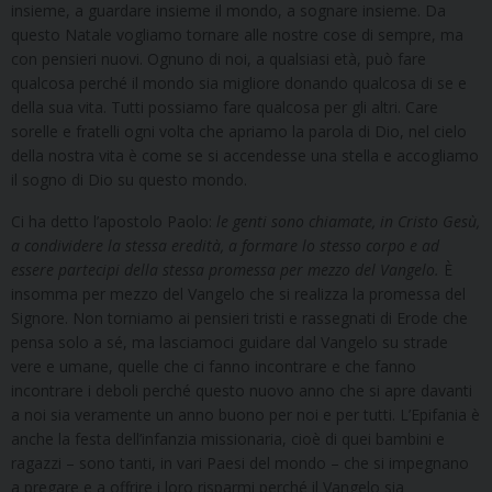
insieme, a guardare insieme il mondo, a sognare insieme. Da
questo Natale vogliamo tornare alle nostre cose di sempre, ma
con pensieri nuovi. Ognuno di noi, a qualsiasi età, può fare
qualcosa perché il mondo sia migliore donando qualcosa di se e
della sua vita. Tutti possiamo fare qualcosa per gli altri. Care
sorelle e fratelli ogni volta che apriamo la parola di Dio, nel cielo
della nostra vita è come se si accendesse una stella e accogliamo
il sogno di Dio su questo mondo.
Ci ha detto l’apostolo Paolo:
le genti sono chiamate, in Cristo Gesù,
a condividere la stessa eredità, a formare lo stesso corpo e ad
essere partecipi della stessa promessa per mezzo del Vangelo.
È
insomma per mezzo del Vangelo che si realizza la promessa del
Signore. Non torniamo ai pensieri tristi e rassegnati di Erode che
pensa solo a sé, ma lasciamoci guidare dal Vangelo su strade
vere e umane, quelle che ci fanno incontrare e che fanno
incontrare i deboli perché questo nuovo anno che si apre davanti
a noi sia veramente un anno buono per noi e per tutti. L’Epifania è
anche la festa dell’infanzia missionaria, cioè di quei bambini e
ragazzi – sono tanti, in vari Paesi del mondo – che si impegnano
a pregare e a offrire i loro risparmi perché il Vangelo sia