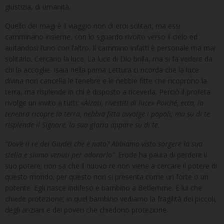
giustizia, di umanità.
Quello dei magi è il viaggio non di eroi solitari, ma essi
camminano insieme, con lo sguardo rivolto verso il cielo ed
aiutandosi l’uno con l’altro. Il cammino infatti è personale ma mai
solitario. Cercano la luce. La luce di Dio brilla, ma si fa vedere da
chi la accoglie. Isaia nella prima Lettura ci ricorda che la luce
divina non cancella le tenebre e le nebbie fitte che ricoprono la
terra, ma risplende in chi è disposto a riceverla. Perciò il profeta
rivolge un invito a tutti: «
Àlzati, rivestiti di luce
»
Poiché, ecco, la
tenebra ricopre la terra, nebbia fitta avvolge i popoli; ma su di te
risplende il Signore, la sua gloria appare su di te.
“Dov’è il re dei Giudei che è nato? Abbiamo visto sorgere la sua
stella e siamo venuti per adorarlo”
. Erode ha paura di perdere il
suo potere; non sa che il nuovo re non viene a cercare il potere di
questo mondo; per questo non si presenta come un forte o un
potente. Egli nasce indifeso e bambino a Betlemme. È lui che
chiede protezione; in quel bambino vediamo la fragilità dei piccoli,
degli anziani e dei poveri che chiedono protezione.