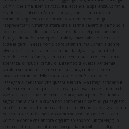
uomini che ama, liberi dall’oscurità, accenda la speranza. Epifania,
è la festa di chi cerca Dio, dei lontani, che si sono messi in
cammino seguendo una domanda. A Betlemme i magi
rappresentano l’umanità intera che si ferma davanti al bambino. Il
loro arrivo sta a dire che il Natale è la festa dei popoli perché la
famiglia di Dio è da sempre cattolica, universale perché unisce
tutte le genti. In essa non ci sono stranieri, ma uomini e donne
diversi e chiamati a vivere come una famiglia larga quanto il
mondo. Ecco, in fondo, siamo tutti cercatori di Dio, cercatori di
speranza, di fiducia, di futuro. E il tempo di questa pandemia
sembra veramente essere come una lunga notte che rende
incerto il cammino della vita. Al buio ci si può abituare, e
rassegnarsi pensando che questa è la vita. Ma i magi scrutano il
cielo e credono che quel cielo abbia qualcosa da dire anche a chi
vive sulla terra. Una nuova stella mai apparsa prima è in fondo
segno che la vita e la storia non sono mai un destino già segnato,
perché in fondo tutto può cambiare. I magi non si rassegnano alla
notte e all’oscurità e nel loro cammino vediamo quello di tanti
uomini e donne che ancora oggi intraprendono lunghi viaggi in
cerca di futuro, di un futuro nuovo per la loro vita, fatti di pace, di