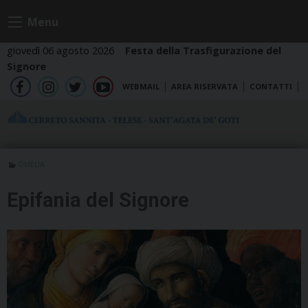
Skip
Menu
to
content
giovedì 06 agosto 2026
Festa della Trasfigurazione del
Signore
WEBMAIL
AREA RISERVATA
CONTATTI
fb
ig
tw
yt
OMELIA
Epifania del Signore