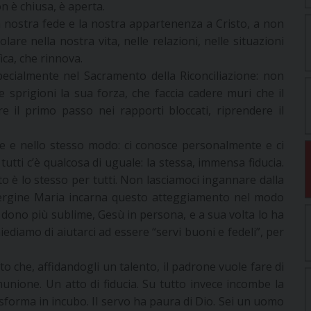
n è chiusa, è aperta.
 nostra fede e la nostra appartenenza a Cristo, a non
lare nella nostra vita, nelle relazioni, nelle situazioni
ica, che rinnova.
pecialmente nel Sacramento della Riconciliazione: non
 sprigioni la sua forza, che faccia cadere muri che il
e il primo passo nei rapporti bloccati, riprendere il
ose e nello stesso modo: ci conosce personalmente e ci
 tutti c’è qualcosa di uguale: la stessa, immensa fiducia.
sto è lo stesso per tutti. Non lasciamoci ingannare dalla
Vergine Maria incarna questo atteggiamento nel modo
il dono più sublime, Gesù in persona, e a sua volta lo ha
ediamo di aiutarci ad essere “servi buoni e fedeli”, per
o che, affidandogli un talento, il padrone vuole fare di
unione. Un atto di fiducia. Su tutto invece incombe la
asforma in incubo. Il servo ha paura di Dio. Sei un uomo