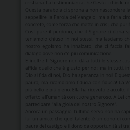
cristiana. La testimonianza che Gesù ci chiede no
Questa parabola ci sprona a non nascondere la
seppellire la Parola del Vangelo, ma a farla circo
concrete, come forza che mette in crisi, che purif
Così pure il perdono, che il Signore ci dona s
teniamolo chiuso in noi stessi, ma lasciamo che
nostro egoismo ha innalzato, che ci faccia far
dialogo dove non c’è più comunicazione….
E inoltre Il Signore non dà a tutti le stesse c
affida quello che è giusto per noi; ma in tutti, in
Dio si fida di noi, Dio ha speranza in noi! E que
paura, ma ricambiamo fiducia con fiducia! La 
più bello e più pieno. Ella ha ricevuto e accolto 
offerto all’umanità con cuore generoso. A Lei chi
partecipare “alla gioia del nostro Signore”.
Ancora un passaggio: l’ultimo servo non ha capit
lui un amico: che quel talento è un dono di com
paura del castigo e il dono da opportunità si tr