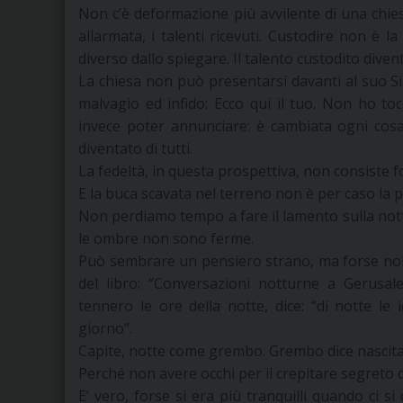
Non c’è deformazione più avvilente di una chies
allarmata, i talenti ricevuti. Custodire non è l
diverso dallo spiegare. Il talento custodito div
La chiesa non può presentarsi davanti al suo Si
malvagio ed infido: Ecco qui il tuo. Non ho t
invece poter annunciare: è cambiata ogni cosa,
diventato di tutti.
La fedeltà, in questa prospettiva, non consiste
E la buca scavata nel terreno non è per caso la p
Non perdiamo tempo a fare il lamento sulla not
le ombre non sono ferme.
Può sembrare un pensiero strano, ma forse non l
del libro: “Conversazioni notturne a Gerusale
tennero le ore della notte, dice: “di notte le
giorno”.
Capite, notte come grembo. Grembo dice nascita, 
Perché non avere occhi per il crepitare segreto 
E’ vero, forse si era più tranquilli quando ci s