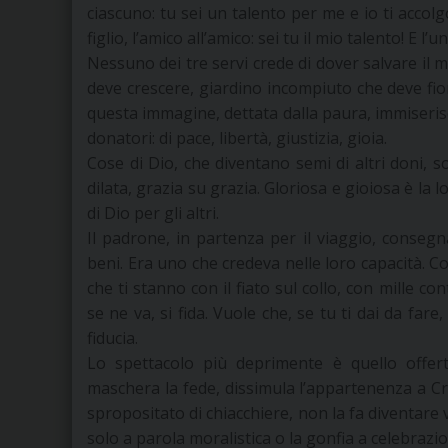
ciascuno: tu sei un talento per me e io ti accol
figlio, l’amico all’amico: sei tu il mio talento! E l
Nessuno dei tre servi crede di dover salvare il 
deve crescere, giardino incompiuto che deve fior
questa immagine, dettata dalla paura, immiseris
donatori: di pace, libertà, giustizia, gioia.
Cose di Dio, che diventano semi di altri doni, s
dilata, grazia su grazia. Gloriosa e gioiosa è la
di Dio per gli altri.
Il padrone, in partenza per il viaggio, consegn
beni. Era uno che credeva nelle loro capacità. Co
che ti stanno con il fiato sul collo, con mille con
se ne va, si fida. Vuole che, se tu ti dai da fa
fiducia.
Lo spettacolo più deprimente è quello offert
maschera la fede, dissimula l’appartenenza a Cri
spropositato di chiacchiere, non la fa diventare vi
solo a parola moralistica o la gonfia a celebrazion