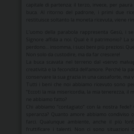
capitale di partenza; il terzo, invece, per paura
buca. Al ritorno del padrone, i primi due ric
restituisce soltanto la moneta ricevuta, viene r
L’uomo della parabola rappresenta Gesù, i serv
Signore affida a noi. Qual è il patrimonio? La su
perdono… insomma, i suoi beni più preziosi. Quest
Non solo da custodire, ma da far crescere!
La buca scavata nel terreno dal «servo malvag
creatività e la fecondità dell’amore. Perché la pa
conservare la sua grazia in una cassaforte, ma vu
Tutti i beni che noi abbiamo ricevuto sono per d
“Eccoti la mia misericordia, la mia tenerezza, il
ne abbiamo fatto?
Chi abbiamo “contagiato” con la nostra fede?
speranza? Quanto amore abbiamo condiviso c
farci. Qualunque ambiente, anche il più lon
fruttificare i talenti. Non ci sono situazioni