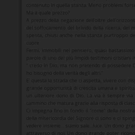
contenuto in quella stanza. Meno problemi for
Ma a quale prezzo?
A prezzo della negazione dell’oltre dell’orizzon
del soffocamento del brivido della ricerca, del 
spenta, chiusi anche nella stanza purtroppo del
cuore.
Fermi, immobili nel pensiero, quasi bastassimo
parole di uno dei più limpidi testimoni cristiani i
“ credo in Dio, ma non pretendo di possedere Di
ho bisogno della verità degli altri.”
E’ questa la strada che ci aspetta, vivere con di
grande opportunità di crescita umana e spiritua
un ulteriore dono di Dio. La via è sempre via
cammino che matura grazie alla risposta di ciasc
Ci impegna fino in fondo il “come” della nostra 
della misericordia del Signore ci sono e ci sping
vedere insieme… siamo sale…luce. Un dono gran
attraverso di noi. Un dono grande poter riconos