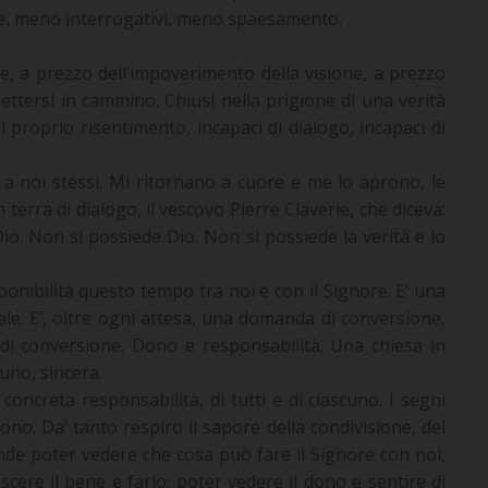
se, meno interrogativi, meno spaesamento.
te, a prezzo dell’impoverimento della visione, a prezzo
mettersi in cammino. Chiusi nella prigione di una verità
 proprio risentimento, incapaci di dialogo, incapaci di
 a noi stessi. Mi ritornano a cuore e me lo aprono, le
n terra di dialogo, il vescovo Pierre Claverie, che diceva:
o. Non si possiede Dio. Non si possiede la verità e io
sponibilità questo tempo tra noi e con il Signore. E’ una
le. E’, oltre ogni attesa, una domanda di conversione,
 di conversione. Dono e responsabilità. Una chiesa in
uno, sincera.
concreta responsabilità, di tutti e di ciascuno. I segni
ono. Da’ tanto respiro il sapore della condivisione, del
de poter vedere che cosa può fare il Signore con noi,
cere il bene e farlo; poter vedere il dono e sentire di