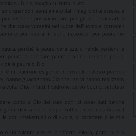
glia su Dio si sbaglia su tutta la vita.
 solo quando ti senti amato dai il meglio di te stesso, e
 più belle che possiamo fare per gli altri è aiutarli a
udine che scava voragini nel cuore dell’uomo e corrode i
i sempre: per paura mi sono nascosto, per paura ho
 paura, perché la paura paralizza, ci rende perdenti e
avere paura, a non fare paura e a liberare dalla paura.
cioè la paura di Dio.
on è un padrone esigente che rivuole indietro per sè i
ervi hanno guadagnato. Ciò che i servi hanno realizzato
a volta. Dice infatti il padrone: servo buono, sei stato
ere conto a Dio dei suoi doni: ci sono dati perché
gente di vita per noi e per tutti ciò che ci è affidato. I
 doti intellettuali o di cuore, di carattere o le mie
 e un talento che mi è offerto. Allora, poter dire a