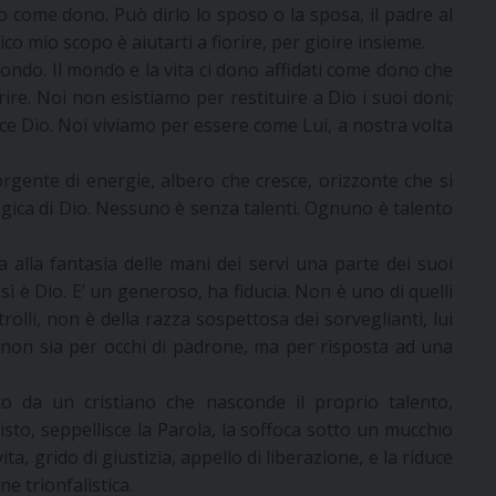
go come dono. Può dirlo lo sposo o la sposa, il padre al
’unico mio scopo è aiutarti a fiorire, per gioire insieme.
mondo. Il mondo e la vita ci dono affidati come dono che
ire. Noi non esistiamo per restituire a Dio i suoi doni;
ce Dio. Noi viviamo per essere come Lui, a nostra volta
orgente di energie, albero che cresce, orizzonte che si
 logica di Dio. Nessuno è senza talenti. Ognuno è talento
a alla fantasia delle mani dei servi una parte dei suoi
sì è Dio. E’ un generoso, ha fiducia. Non è uno di quelli
trolli, non è della razza sospettosa dei sorveglianti, lui
re, non sia per occhi di padrone, ma per risposta ad una
o da un cristiano che nasconde il proprio talento,
sto, seppellisce la Parola, la soffoca sotto un mucchio
ta, grido di giustizia, appello di liberazione, e la riduce
e trionfalistica.