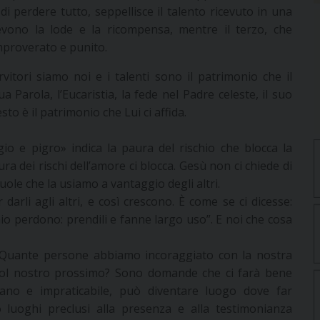
 di perdere tutto, seppellisce il talento ricevuto in una
evono la lode e la ricompensa, mentre il terzo, che
improverato e punito.
itori siamo noi e i talenti sono il patrimonio che il
a Parola, l’Eucaristia, la fede nel Padre celeste, il suo
o è il patrimonio che Lui ci affida.
io e pigro» indica la paura del rischio che blocca la
ura dei rischi dell’amore ci blocca. Gesù non ci chiede di
ole che la usiamo a vantaggio degli altri.
arli agli altri, e così crescono. È come se ci dicesse:
 mio perdono: prendili e fanne largo uso”. E noi che cosa
 Quante persone abbiamo incoraggiato con la nostra
ol nostro prossimo? Sono domande che ci farà bene
tano e impraticabile, può diventare luogo dove far
 o luoghi preclusi alla presenza e alla testimonianza