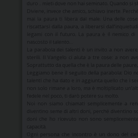
duro .. mieti dove non hai seminato. Quando si sba
Diviene, invece che amico, schiavo inerte. Perché
mai la paura ti libera dal male. Una delle cose
riscattarsi dalla paura, a liberarsi dall’inquiet
legami con il futuro. La paura è il nemico d
nascosto il talento…
La parabola dei talenti è un invito a non avere
sterili. Il Vangelo ci aiuta a tre cose: a non 
Soprattutto da quella che è la paura delle paure, 
Leggiamo bene il seguito della parabola: Dio n
talenti che ha dato e in aggiunta quello che i s
non solo rimane a loro, ma è moltiplicato un’altr
fedele nel poco, ti darò potere su molto.
Noi non siamo chiamati semplicemente a rend
diventino seme di altri doni, perché diventino sor
doni che ho ricevuto non sono semplicemente le
capacità.
Ogni persona che incontro è un dono del cielo