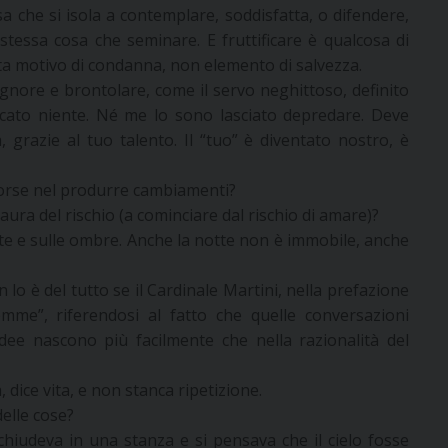
a che si isola a contemplare, soddisfatta, o difendere,
a stessa cosa che seminare. E fruttificare è qualcosa di
enta motivo di condanna, non elemento di salvezza.
gnore e brontolare, come il servo neghittoso, definito
occato niente. Né me lo sono lasciato depredare. Deve
 grazie al tuo talento. Il “tuo” è diventato nostro, è
 forse nel produrre cambiamenti?
aura del rischio (a cominciare dal rischio di amare)?
te e sulle ombre. Anche la notte non è immobile, anche
o è del tutto se il Cardinale Martini, nella prefazione
mme”, riferendosi al fatto che quelle conversazioni
 idee nascono più facilmente che nella razionalità del
dice vita, e non stanca ripetizione.
delle cose?
i chiudeva in una stanza e si pensava che il cielo fosse