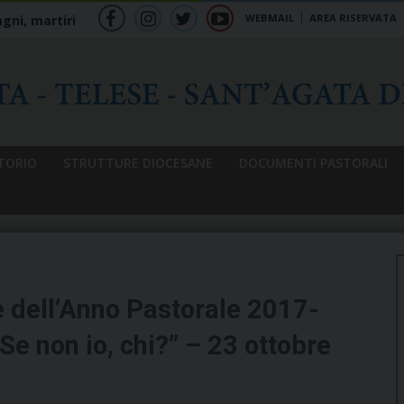
WEBMAIL
AREA RISERVATA
gni, martiri
f
ig
tw
yt
b
TORIO
STRUTTURE DIOCESANE
DOCUMENTI PASTORALI
e dell’Anno Pastorale 2017-
e non io, chi?” – 23 ottobre