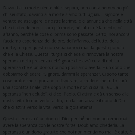
Davanti alla morte niente più ci separa, non conta nemmeno più
chi sei stato, davanti alla morte siamo tutti uguali. Il Signore è
venuto ad asciugare le nostre lacrime, e ci annuncia che nella città
che ci attende non ci sarà più morte, né lutto, né lamento, né
affanno, perché le cose di prima sono passate. Certo, noi ancora
facciamo esperienza del dolore, dell’affanno, del lutto, della
morte, ma per questo non separiamoci mai da questo popolo
che è la Chiesa. Questa liturgia ci chiede di rinnovare la nostra
speranza nella presenza del Signore che avrà cura di noi. La
speranza che è un dono: noi non possiamo averla. È un dono che
dobbiamo chiedere: “Signore, dammi la speranza”. Ci sono tante
cose brutte che ci portano a disperare, a credere che tutto sarà
una sconfitta finale, che dopo la morte non ci sia nulla… La
speranza “non delude”, ci dice Paolo. Ci attira e dà un senso alla
nostra vita. Io non vedo l’aldilà, ma la speranza è il dono di Dio
che ci attira verso la vita, verso la gioia eterna.
Questa certezza è un dono di Dio, perché́ noi non potremo mai
avere la speranza con le nostre forze. Dobbiamo chiederla. La
speranza è un dono gratuito che noi non meritiamo mai: è dato, è