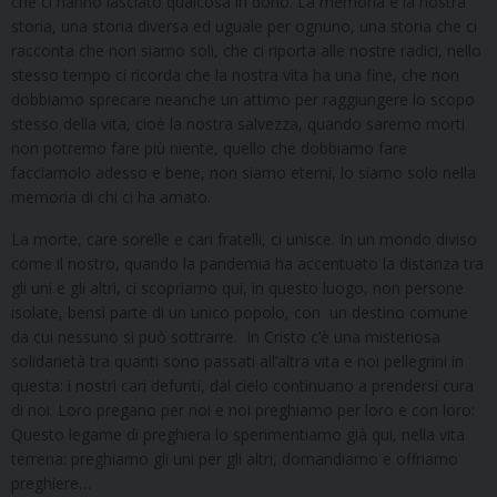
che ci hanno lasciato qualcosa in dono. La memoria è la nostra
storia, una storia diversa ed uguale per ognuno, una storia che ci
racconta che non siamo soli, che ci riporta alle nostre radici, nello
stesso tempo ci ricorda che la nostra vita ha una fine, che non
dobbiamo sprecare neanche un attimo per raggiungere lo scopo
stesso della vita, cioè la nostra salvezza, quando saremo morti
non potremo fare più niente, quello che dobbiamo fare
facciamolo adesso e bene, non siamo eterni, lo siamo solo nella
memoria di chi ci ha amato.
La morte, care sorelle e cari fratelli, ci unisce. In un mondo diviso
come il nostro, quando la pandemia ha accentuato la distanza tra
gli uni e gli altri, ci scopriamo qui, in questo luogo, non persone
isolate, bensì parte di un unico popolo, con un destino comune
da cui nessuno si può sottrarre. In Cristo c’è una misteriosa
solidarietà tra quanti sono passati all’altra vita e noi pellegrini in
questa: i nostri cari defunti, dal cielo continuano a prendersi cura
di noi. Loro pregano per noi e noi preghiamo per loro e con loro:
Questo legame di preghiera lo sperimentiamo già qui, nella vita
terrena: preghiamo gli uni per gli altri, domandiamo e offriamo
preghiere…