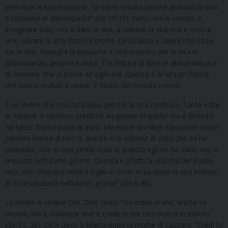
definisce la sua missione: “io sono venuto perché abbiano la vita
e l’abbiano in abbondanza” (Gv 10,10). Gesù non è venuto a
insegnare solo, ma a dare la vita, a salvare la vita mia e nostra
ora, salvare la vita dopo la morte. Gesù aiuta a capire che cosa
sia la vita. Risveglia la passione e l’entusiasmo per la vita in
abbondanza, propria e altrui. È la felicità di dare in abbondanza e
di ricevere, che si prova ad ogni età. Questa è la vita profetica,
che siamo invitati a vivere. È l’inizio del mondo nuovo.
È un vivere che non ha paura, perché la vita continua. Tante volte
ai funerali si sentono prediche elogiative di quello che il defunto
ha fatto. Non si parla di altro. Ma esiste un oltre. Gesù non vuole
perdere niente di noi: “E questa è la volontà di colui che mi ha
mandato, che io non perda nulla di quanto egli mi ha dato, ma lo
resusciti nell’ultimo giorno. Questa è infatti la volontà del Padre
mio, che chiunque vede il Figlio e crede in lui abbia la vita eterna;
io lo resusciterò nell’ultimo giorno” (Gv 6,40).
La morte è vedere Dio. Dice Gesù: “chi crede in me, anche se
muore, vivrà; chiunque vive e crede in me non morrà in eterno”
(Gv 11, 26). Dice Gesù a Marta dopo la morte di Lazzaro: “Credi tu