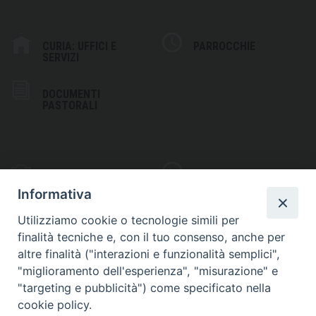
CURIA: UFFICI E
PARROCCHIE
SERVIZI
DOCUMENTI
PASTORALI
PHOTOGALLERY
VIDEOGALLERY
Informativa
Utilizziamo cookie o tecnologie simili per
finalità tecniche e, con il tuo consenso, anche per
altre finalità ("interazioni e funzionalità semplici",
S
EDE VESCOVILE
"miglioramento dell'esperienza", "misurazione" e
Piazza Wojtyla, 1
"targeting e pubblicità") come specificato nella
82032 Cerreto Sannita (BN)
cookie policy.