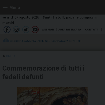
Skip
Menu
to
content
venerdì 07 agosto 2026
Santi Sisto II, papa, e compagni,
martiri
WEBMAIL
AREA RISERVATA
CONTATTI
fb
ig
tw
yt
OMELIA
Commemorazione di tutti i
fedeli defunti