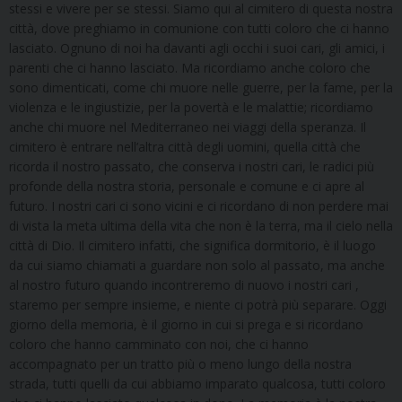
stessi e vivere per se stessi. Siamo qui al cimitero di questa nostra
città, dove preghiamo in comunione con tutti coloro che ci hanno
lasciato. Ognuno di noi ha davanti agli occhi i suoi cari, gli amici, i
parenti che ci hanno lasciato. Ma ricordiamo anche coloro che
sono dimenticati, come chi muore nelle guerre, per la fame, per la
violenza e le ingiustizie, per la povertà e le malattie; ricordiamo
anche chi muore nel Mediterraneo nei viaggi della speranza. Il
cimitero è entrare nell’altra città degli uomini, quella città che
ricorda il nostro passato, che conserva i nostri cari, le radici più
profonde della nostra storia, personale e comune e ci apre al
futuro. I nostri cari ci sono vicini e ci ricordano di non perdere mai
di vista la meta ultima della vita che non è la terra, ma il cielo nella
città di Dio. Il cimitero infatti, che significa dormitorio, è il luogo
da cui siamo chiamati a guardare non solo al passato, ma anche
al nostro futuro quando incontreremo di nuovo i nostri cari ,
staremo per sempre insieme, e niente ci potrà più separare. Oggi
giorno della memoria, è il giorno in cui si prega e si ricordano
coloro che hanno camminato con noi, che ci hanno
accompagnato per un tratto più o meno lungo della nostra
strada, tutti quelli da cui abbiamo imparato qualcosa, tutti coloro