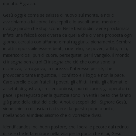
donato. È grazia.
Gesù oggi è come se salisse di nuovo sul monte, e noi ci
avviciniamo a lui come i discepoli e lo ascoltiamo, mentre ci
rivolge parole che stupiscono. Nelle beatitudini viene proclamata
infatti una felicità così diversa da quella che ci viene proposta ogni
giorno, cercata con affanno e mai raggiunta pienamente. Sembra
infatti impossibile essere beati, cioè felici, se poveri, afflitti, miti,
misericordiosi, puri di cuore, perseguitati per il vangelo. Il mondo
ci insegna ben altro! Ci insegna che ciò che conta sono la
ricchezza, l’arroganza, la durezza, l’interesse per sé, che
provocano tanta ingiustizia, il conflitto e il litigio e non la pace.
Care sorelle e cari fratelli, i poveri, gli afflitti, i miti, gli affamati e
assetati di giustizia, i misericordiosi, i puri di cuore, gli operatori di
pace, i perseguitati per la giustizia sono in verità i beati che fanno
già parte della città del cielo. A noi, discepoli del Signore Gesù,
viene chiesto di lasciarci attrarre da questo popolo unito,
ribellandoci all’individualismo che ci vorrebbe divisi.
Identificandosi nel buon pastore, che libera le pecore dal recinto
di sé e che le fa entrare nella vita per la porta che è lui, Gesù