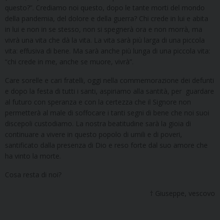
questo?”. Crediamo noi questo, dopo le tante morti del mondo
della pandemia, del dolore e della guerra? Chi crede in lui e abita
in lui e non in se stesso, non si spegnerà ora e non morrà, ma
vivrà una vita che dà la vita. La vita sarà più larga di una piccola
vita: effusiva di bene. Ma sarà anche più lunga di una piccola vita:
“chi crede in me, anche se muore, vivrà”.
Care sorelle e cari fratelli, oggi nella commemorazione dei defunti
e dopo la festa di tutti i santi, aspiriamo alla santità, per guardare
al futuro con speranza e con la certezza che il Signore non
permetterà al male di soffocare i tanti segni di bene che noi suoi
discepoli custodiamo. La nostra beatitudine sarà la gioia di
continuare a vivere in questo popolo di umili e di poveri,
santificato dalla presenza di Dio e reso forte dal suo amore che
ha vinto la morte.
Cosa resta di noi?
† Giuseppe, vescovo