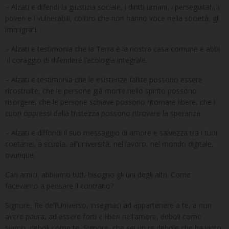
– Alzati e difendi la giustizia sociale, i diritti umani, i perseguitati, i
poveri e i vulnerabili, coloro che non hanno voce nella società, gli
immigrati.
– Alzati e testimonia che la Terra è la nostra casa comune e abbi
il coraggio di difendere l’ecologia integrale.
– Alzati e testimonia che le esistenze fallite possono essere
ricostruite, che le persone già morte nello spirito possono
risorgere, che le persone schiave possono ritornare libere, che i
cuori oppressi dalla tristezza possono ritrovare la speranza.
– Alzati e diffondi il suo messaggio di amore e salvezza tra i tuoi
coetanei, a scuola, all’università, nel lavoro, nel mondo digitale,
ovunque.
Cari amici, abbiamo tutti bisogno gli uni degli altri. Come
facevamo a pensare il contrario?
Signore, Re dell’Universo, insegnaci ad appartenere a te, a non
avere paura, ad essere forti e liberi nell’amore, deboli come
siamo, deboli come te, Signore, che sei un re debole che ha vinto