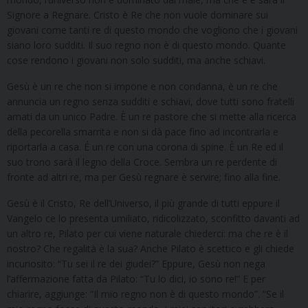
Signore a Regnare. Cristo è Re che non vuole dominare sui
giovani come tanti re di questo mondo che vogliono che i giovani
siano loro sudditi. Il suo regno non è di questo mondo. Quante
cose rendono i giovani non solo sudditi, ma anche schiavi.
Gesù è un re che non si impone e non condanna, è un re che
annuncia un regno senza sudditi e schiavi, dove tutti sono fratelli
amati da un unico Padre. È un re pastore che si mette alla ricerca
della pecorella smarrita e non si dà pace fino ad incontrarla e
riportarla a casa. É un re con una corona di spine. È un Re ed il
suo trono sarà il legno della Croce. Sembra un re perdente di
fronte ad altri re, ma per Gesù regnare è servire; fino alla fine.
Gesù è il Cristo, Re dell’Universo, il più grande di tutti eppure il
Vangelo ce lo presenta umiliato, ridicolizzato, sconfitto davanti ad
un altro re, Pilato per cui viene naturale chiederci: ma che re è il
nostro? Che regalità è la sua? Anche Pilato è scettico e gli chiede
incuriosito: “Tu sei il re dei giudei?” Eppure, Gesù non nega
l’affermazione fatta da Pilato: “Tu lo dici, io sono re!” E per
chiarire, aggiunge: “Il mio regno non è di questo mondo”. “Se il