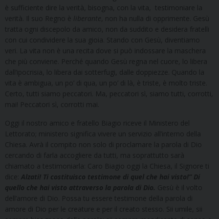
è sufficiente dire la verità, bisogna, con la vita, testimoniare la
verità. Il suo Regno è
liberante
, non ha nulla di opprimente. Gesù
tratta ogni discepolo da amico, non da suddito e desidera fratelli
con cui condividere la sua gioia. Stando con Gesù, diventiamo
veri. La vita non è una recita dove si può indossare la maschera
che più conviene. Perché quando Gesù regna nel cuore, lo libera
dall’ipocrisia, lo libera dai sotterfugi, dalle doppiezze. Quando la
vita è ambigua, un po’ di qua, un po’ di là, è triste, è molto triste.
Certo, tutti siamo peccatori. Ma, peccatori sì, siamo tutti, corrotti,
mai! Peccatori sì, corrotti mai.
Oggi il nostro amico e fratello Biagio riceve il Ministero del
Lettorato; ministero significa vivere un servizio all’interno della
Chiesa. Avrà il compito non solo di proclamare la parola di Dio
cercando di farla accogliere da tutti, ma soprattutto sarà
chiamato a testimoniarla: Caro Biagio oggi la Chiesa, il Signore ti
dice:
Alzati! Ti costituisco testimone di quel che hai visto!” Di
quello che hai visto attraverso la parola di Dio.
Gesù è il volto
dell’amore di Dio. Possa tu essere testimone della parola di
amore di Dio per le creature e per il creato stesso. Sii umile, sii