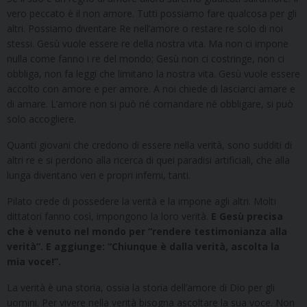
vero peccato è il non amore. Tutti possiamo fare qualcosa per gli
altri. Possiamo diventare Re nell’amore o restare re solo di noi
stessi. Gesù vuole essere re della nostra vita. Ma non ci impone
nulla come fanno i re del mondo; Gesù non ci costringe, non ci
obbliga, non fa leggi che limitano la nostra vita. Gesù vuole essere
accolto con amore e per amore. A noi chiede di lasciarci amare e
di amare. L’amore non si può né comandare né obbligare, si può
solo accogliere.
Quanti giovani che credono di essere nella verità, sono sudditi di
altri re e si perdono alla ricerca di quei paradisi artificiali, che alla
lunga diventano veri e propri inferni, tanti.
Pilato crede di possedere la verità e la impone agli altri. Molti
dittatori fanno così, impongono la loro verità.
E Gesù precisa
che è venuto nel mondo per “rendere testimonianza alla
verità”. E aggiunge: “Chiunque è dalla verità, ascolta la
mia voce!”.
La verità è una storia, ossia la storia dell’amore di Dio per gli
uomini. Per vivere nella verità bisogna ascoltare la sua voce. Non