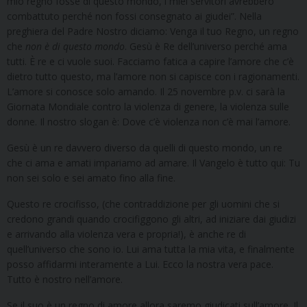
mio regno fosse di questo mondo, i miei servitori avrebbero
combattuto perché non fossi consegnato ai giudei”. Nella
preghiera del Padre Nostro diciamo: Venga il tuo Regno, un regno
che
non è di questo mondo
. Gesù è Re dell’universo perché ama
tutti. È re e ci vuole suoi. Facciamo fatica a capire l’amore che c’è
dietro tutto questo, ma l’amore non si capisce con i ragionamenti.
L’amore si conosce solo amando. Il 25 novembre p.v. ci sarà la
Giornata Mondiale contro la violenza di genere, la violenza sulle
donne. Il nostro slogan è: Dove c’è violenza non c’è mai l’amore.
Gesù è un re davvero diverso da quelli di questo mondo, un re
che ci ama e amati impariamo ad amare. Il Vangelo è tutto qui: Tu
non sei solo e sei amato fino alla fine.
Questo re crocifisso, (che contraddizione per gli uomini che si
credono grandi quando crocifiggono gli altri, ad iniziare dai giudizi
e arrivando alla violenza vera e propria!), è anche re di
quell’universo che sono io. Lui ama tutta la mia vita, e finalmente
posso affidarmi interamente a Lui. Ecco la nostra vera pace.
Tutto è nostro nell’amore.
Se il suo è un regno di amore allora saremo giudicati sull’amore. Il