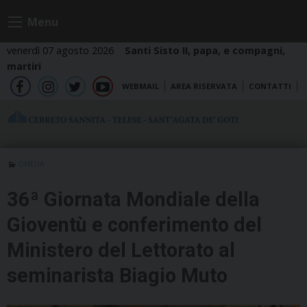
Skip
Menu
to
content
venerdì 07 agosto 2026
Santi Sisto II, papa, e compagni,
martiri
WEBMAIL
AREA RISERVATA
CONTATTI
fb
ig
tw
yt
OMELIA
36ª Giornata Mondiale della
Gioventù e conferimento del
Ministero del Lettorato al
seminarista Biagio Muto