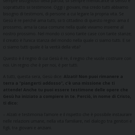
sempre bisognoso della parola; sii sempre mendicante di senso e
soprattutto sii testimone. Oggi i giovani, ma credo tutti abbiamo
bisogno di testimoni, di persone a cui legare la propria vita. Se
Gesù è re perché ama tutti, sii ti cittadino di questo regno: ama il
prossimo, ama la casa comune nella quale viviamo insieme al
nostro prossimo. Nel mondo ci sono tante case con tante stanze;
il creato è l’unica stanza del mondo nella quale ci siamo tutti. E se
ci siamo tutti quale è la verità della vita?
Questo è il regno di cui Gesù è re, il regno che vuole costruire con
noi. Un regno che è per noi, è per tutti.
A tutti, questa sera, Gesù dice:
Alzati! Non puoi rimanere a
terra a “piangerti addosso”, c’è una missione che ti
attende! Anche tu puoi essere testimone delle opere che
Gesù ha iniziato a compiere in te. Perciò, in nome di Cristo,
ti dico:
– Alzati e testimonia l’amore e il rispetto che è possibile instaurare
nelle relazioni umane, nella vita familiare, nel dialogo tra genitori e
figli, tra giovani e anziani.